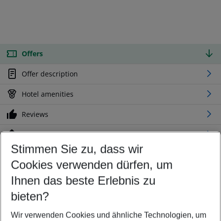
Offers
Offer description
Hotel amenities
Reviews
Location
Stimmen Sie zu, dass wir
Cookies verwenden dürfen, um
Customize your offer
Find the perfect deal which suits your best
Ihnen das beste Erlebnis zu
Your departure airport
bieten?
Any airport
Wir verwenden Cookies und ähnliche Technologien, um
Select your date range