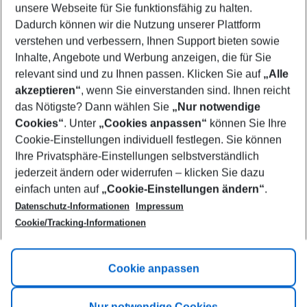
unsere Webseite für Sie funktionsfähig zu halten.
07/08/26
–
05/08/27
5-8 nights
Dadurch können wir die Nutzung unserer Plattform
Who will travel
verstehen und verbessern, Ihnen Support bieten sowie
2 adults
No children
Inhalte, Angebote und Werbung anzeigen, die für Sie
relevant sind und zu Ihnen passen. Klicken Sie auf
„Alle
Show more filter
akzeptieren“
, wenn Sie einverstanden sind. Ihnen reicht
das Nötigste? Dann wählen Sie
„Nur notwendige
Cookies“
. Unter
„Cookies anpassen“
können Sie Ihre
Cookie-Einstellungen individuell festlegen. Sie können
Ihre Privatsphäre-Einstellungen selbstverständlich
jederzeit ändern oder widerrufen – klicken Sie dazu
Footer
einfach unten auf
„Cookie-Einstellungen ändern“
.
Footer navigation
Title A
Datenschutz-Informationen
Impressum
Cookie/Tracking-Informationen
Link A
Title B
Link A
Cookie anpassen
Title C
Link A
Nur notwendige Cookies