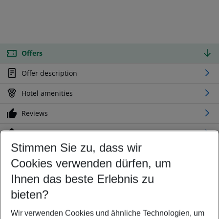
Offers
Offer description
Hotel amenities
Reviews
Location
Stimmen Sie zu, dass wir
Cookies verwenden dürfen, um
Customize your offer
Find the perfect deal which suits your best
Ihnen das beste Erlebnis zu
Your departure airport
bieten?
Any airport
Wir verwenden Cookies und ähnliche Technologien, um
Select your date range