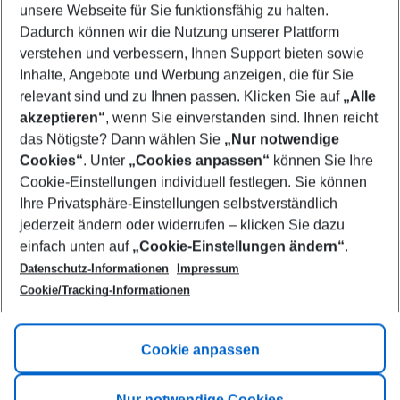
unsere Webseite für Sie funktionsfähig zu halten.
10/08/26
–
08/08/27
5-8 nights
Dadurch können wir die Nutzung unserer Plattform
Who will travel
verstehen und verbessern, Ihnen Support bieten sowie
2 adults
No children
Inhalte, Angebote und Werbung anzeigen, die für Sie
relevant sind und zu Ihnen passen. Klicken Sie auf
„Alle
Show more filter
akzeptieren“
, wenn Sie einverstanden sind. Ihnen reicht
das Nötigste? Dann wählen Sie
„Nur notwendige
Cookies“
. Unter
„Cookies anpassen“
können Sie Ihre
Cookie-Einstellungen individuell festlegen. Sie können
Ihre Privatsphäre-Einstellungen selbstverständlich
jederzeit ändern oder widerrufen – klicken Sie dazu
Footer
einfach unten auf
„Cookie-Einstellungen ändern“
.
Footer navigation
Title A
Datenschutz-Informationen
Impressum
Cookie/Tracking-Informationen
Link A
Title B
Link A
Cookie anpassen
Title C
Link A
Nur notwendige Cookies