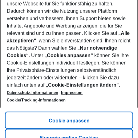
unsere Webseite für Sie funktionsfähig zu halten.
11/08/26
–
09/08/27
5-8 nights
Dadurch können wir die Nutzung unserer Plattform
Who will travel
verstehen und verbessern, Ihnen Support bieten sowie
2 adults
No children
Inhalte, Angebote und Werbung anzeigen, die für Sie
relevant sind und zu Ihnen passen. Klicken Sie auf
„Alle
Show more filter
akzeptieren“
, wenn Sie einverstanden sind. Ihnen reicht
das Nötigste? Dann wählen Sie
„Nur notwendige
Cookies“
. Unter
„Cookies anpassen“
können Sie Ihre
Cookie-Einstellungen individuell festlegen. Sie können
Ihre Privatsphäre-Einstellungen selbstverständlich
jederzeit ändern oder widerrufen – klicken Sie dazu
Footer
einfach unten auf
„Cookie-Einstellungen ändern“
.
Footer navigation
Title A
Datenschutz-Informationen
Impressum
Cookie/Tracking-Informationen
Link A
Title B
Link A
Cookie anpassen
Title C
Link A
Nur notwendige Cookies