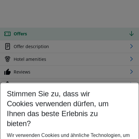
Offers
Offer description
Hotel amenities
Reviews
Location
Stimmen Sie zu, dass wir
Cookies verwenden dürfen, um
Customize your offer
Find the perfect deal which suits your best
Ihnen das beste Erlebnis zu
Your departure airport
bieten?
Any airport
Wir verwenden Cookies und ähnliche Technologien, um
Select your date range