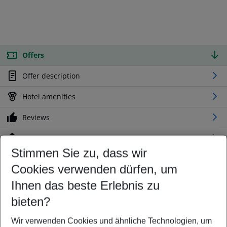
Offers
Offer description
Hotel amenities
Reviews
Location
Stimmen Sie zu, dass wir
Cookies verwenden dürfen, um
Customize your offer
Find the perfect deal which suits your best
Ihnen das beste Erlebnis zu
Your departure airport
bieten?
Any airport
Wir verwenden Cookies und ähnliche Technologien, um
Select your date range