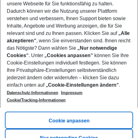
unsere Webseite für Sie funktionsfähig zu halten.
10/08/26
–
08/08/27
5-8 nights
Dadurch können wir die Nutzung unserer Plattform
Who will travel
verstehen und verbessern, Ihnen Support bieten sowie
2 adults
No children
Inhalte, Angebote und Werbung anzeigen, die für Sie
relevant sind und zu Ihnen passen. Klicken Sie auf
„Alle
Show more filter
akzeptieren“
, wenn Sie einverstanden sind. Ihnen reicht
das Nötigste? Dann wählen Sie
„Nur notwendige
Cookies“
. Unter
„Cookies anpassen“
können Sie Ihre
Cookie-Einstellungen individuell festlegen. Sie können
Ihre Privatsphäre-Einstellungen selbstverständlich
jederzeit ändern oder widerrufen – klicken Sie dazu
Footer
einfach unten auf
„Cookie-Einstellungen ändern“
.
Footer navigation
Title A
Datenschutz-Informationen
Impressum
Cookie/Tracking-Informationen
Link A
Title B
Link A
Cookie anpassen
Title C
Link A
Nur notwendige Cookies