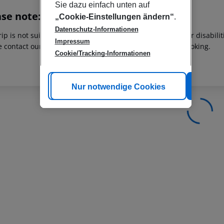
Sie dazu einfach unten auf
ase note:
„Cookie-Einstellungen ändern“
.
Datenschutz-Informationen
rip is not suitable for passengers with reduced mobility or disabil
Impressum
e contact our customer service before confirming your booking.
Cookie/Tracking-Informationen
Cookie anpassen
Nur notwendige Cookies
Alle