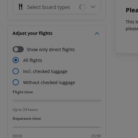
Select board types
Ple
This t
pleas
Adjust your flights
Show only direct flights
All flights
Incl. checked luggage
Without checked luggage
Flight time
Flight time
Up to 24 hours
Departure time
Departure time
00:00
23:59