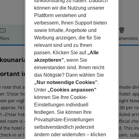
funktionsfähig zu halten. Dadurch
können wir die Nutzung unserer
Plattform verstehen und
verbessern, Ihnen Support bieten
sowie Inhalte, Angebote und
Werbung anzeigen, die für Sie
ffers
Offer description
Hotel amenities
relevant sind und zu Ihnen
r description
passen. Klicken Sie auf
„Alle
kounaria Hotel & Suites
akzeptieren“
, wenn Sie
4
einverstanden sind. Ihnen reicht
ortant info
das Nötigste? Dann wählen Sie
„Nur notwendige Cookies“
.
 note that a climate tax is charged in Greece. Payment is made dire
Unter
„Cookies anpassen“
er:
5?star hotel: approx. ?15.00 per room per night
4?star hotel: ap
können Sie Ihre Cookie-
oom per night
1–2?star hotel: approx. ?2.00 per room per night
Nove
Einstellungen individuell
: approx. ?4.00 per room per night
4?star hotel: approx. ?3.00 per r
festlegen. Sie können Ihre
1–2?star hotel: approx. ?0.50 per room per night
For scheduled arri
Privatsphäre-Einstellungen
tel room is only available on the day of arrival from the official che
selbstverständlich jederzeit
f the hotel on the day of departure must also be observed. This inc
ändern oder widerrufen – klicken
check-in or late check-out can be booked via our service team, subje