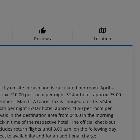
Reviews
Location
ctly on site in cash and is calculated per room.
April –
prox. ?10.00 per room per night
3?star hotel: approx. ?5.00
mber – March:
A tourist tax is charged on site:
5?star
oom per night
3?star hotel: approx. ?1.50 per room per
vals in the destination area from 04:00 in the morning,
ck-in time of the respective hotel. The official check-out
ludes return flights until 3.00 a.m. on the following day.
ct to availability and for an additional charge.