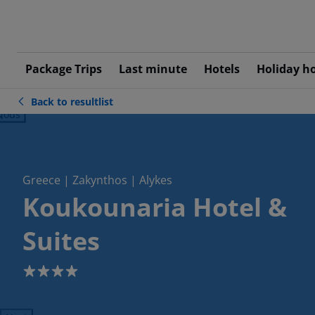
Package Trips
Last minute
Hotels
Holiday h
Back to resultlist
ious
Greece | Zakynthos | Alykes
Koukounaria Hotel &
Suites
4