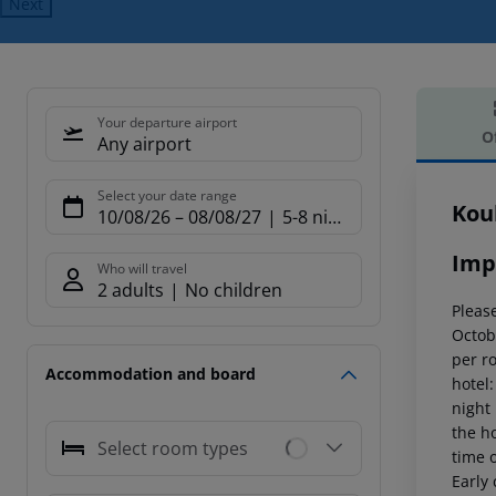
Next
Your departure airport
O
Any airport
Offe
Select your date range
Kou
10/08/26
–
08/08/27
5-8 nights
Imp
Who will travel
2 adults
No children
Please
Octob
per r
Accommodation and board
hotel
night
the ho
Select room types
time o
Early 