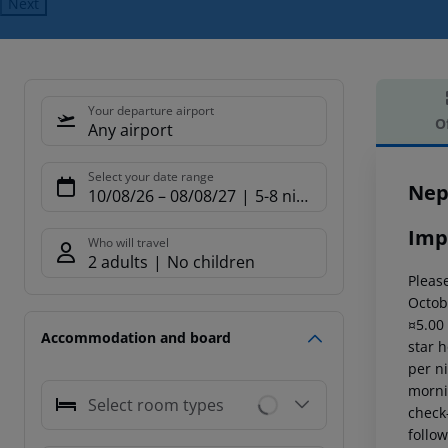
Next
Your departure airport
O
Any airport
Offe
Select your date range
Nep
10/08/26
–
08/08/27
5-8 nights
Imp
Who will travel
2 adults
No children
Please
Octob
¤5.00
Accommodation and board
star 
per ni
mornin
Select room types
check-
follow