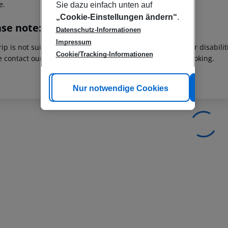
e.
Sie dazu einfach unten auf
„Cookie-Einstellungen ändern“
.
ase note:
Datenschutz-Informationen
Impressum
rip is not suitable for passengers with reduced mobility or disabil
Cookie/Tracking-Informationen
e contact our customer service before confirming your booking.
Cookie anpassen
Nur notwendige Cookies
Alle