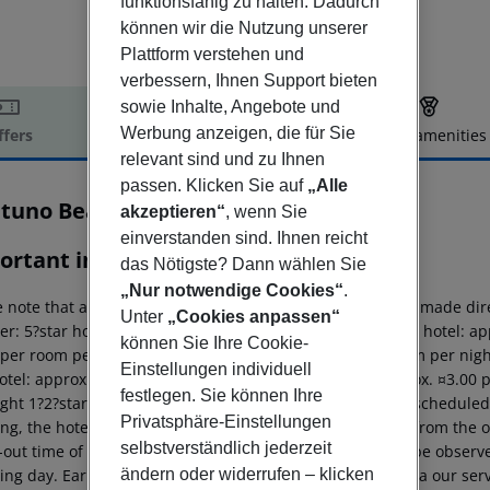
funktionsfähig zu halten. Dadurch
können wir die Nutzung unserer
Plattform verstehen und
verbessern, Ihnen Support bieten
sowie Inhalte, Angebote und
Werbung anzeigen, die für Sie
ffers
Offer description
Hotel amenities
relevant sind und zu Ihnen
r description
passen. Klicken Sie auf
„Alle
tuno Beach
akzeptieren“
, wenn Sie
4
einverstanden sind. Ihnen reicht
ortant info
das Nötigste? Dann wählen Sie
„Nur notwendige Cookies“
.
 note that a climate tax is charged in Greece. Payment is made dire
Unter
„Cookies anpassen“
er: 5?star hotel: approx. ¤15.00 per room per night 4?star hotel: ap
können Sie Ihre Cookie-
 per room per night 1?2?star hotel: approx. ¤2.00 per room per nigh
Einstellungen individuell
hotel: approx. ¤4.00 per room per night 4?star hotel: approx. ¤3.00 
festlegen. Sie können Ihre
ght 1?2?star hotel: approx. ¤0.50 per room per night For scheduled 
Privatsphäre-Einstellungen
g, the hotel room is only available on the day of arrival from the off
selbstverständlich jederzeit
out time of the hotel on the day of departure must also be observed
ändern oder widerrufen – klicken
ing day. Early check-in or late check-out can be booked via our serv