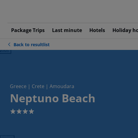
Package Trips
Last minute
Hotels
Holiday h
Back to resultlist
ious
Greece | Crete | Amoudara
Neptuno Beach
4