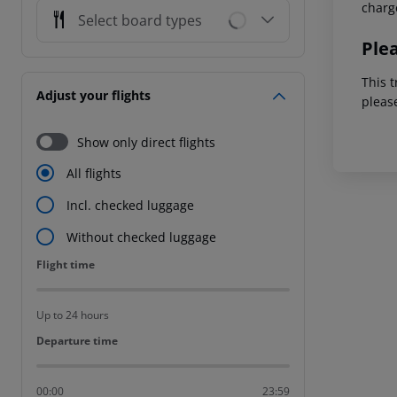
charg
Select board types
Ple
This t
Adjust your flights
pleas
Show only direct flights
All flights
Incl. checked luggage
Without checked luggage
Flight time
Flight time
Up to 24 hours
Departure time
Departure time
00:00
23:59