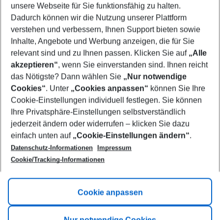
unsere Webseite für Sie funktionsfähig zu halten.
10/08/26
–
08/08/27
5-8 nights
Dadurch können wir die Nutzung unserer Plattform
Who will travel
verstehen und verbessern, Ihnen Support bieten sowie
2 adults
No children
Inhalte, Angebote und Werbung anzeigen, die für Sie
relevant sind und zu Ihnen passen. Klicken Sie auf
„Alle
Show more filter
akzeptieren“
, wenn Sie einverstanden sind. Ihnen reicht
das Nötigste? Dann wählen Sie
„Nur notwendige
Cookies“
. Unter
„Cookies anpassen“
können Sie Ihre
Cookie-Einstellungen individuell festlegen. Sie können
Ihre Privatsphäre-Einstellungen selbstverständlich
jederzeit ändern oder widerrufen – klicken Sie dazu
Footer
einfach unten auf
„Cookie-Einstellungen ändern“
.
Footer navigation
Title A
Datenschutz-Informationen
Impressum
Cookie/Tracking-Informationen
Link A
Title B
Link A
Cookie anpassen
Title C
Link A
Nur notwendige Cookies