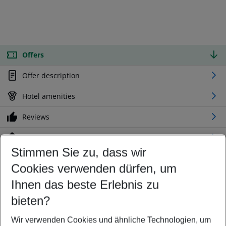
Offers
Offer description
Hotel amenities
Reviews
Location
Stimmen Sie zu, dass wir
Cookies verwenden dürfen, um
Customize your offer
Find the perfect deal which suits your best
Ihnen das beste Erlebnis zu
Your departure airport
bieten?
Any airport
Wir verwenden Cookies und ähnliche Technologien, um
Select your date range