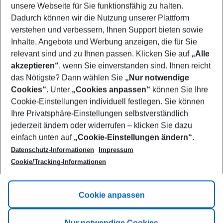
unsere Webseite für Sie funktionsfähig zu halten.
09/08/26
–
07/08/27
5-8 nights
Dadurch können wir die Nutzung unserer Plattform
Who will travel
verstehen und verbessern, Ihnen Support bieten sowie
2 adults
No children
Inhalte, Angebote und Werbung anzeigen, die für Sie
relevant sind und zu Ihnen passen. Klicken Sie auf
„Alle
Show more filter
akzeptieren“
, wenn Sie einverstanden sind. Ihnen reicht
das Nötigste? Dann wählen Sie
„Nur notwendige
Cookies“
. Unter
„Cookies anpassen“
können Sie Ihre
Cookie-Einstellungen individuell festlegen. Sie können
Ihre Privatsphäre-Einstellungen selbstverständlich
jederzeit ändern oder widerrufen – klicken Sie dazu
Footer
einfach unten auf
„Cookie-Einstellungen ändern“
.
Footer navigation
Title A
Datenschutz-Informationen
Impressum
Cookie/Tracking-Informationen
Link A
Title B
Link A
Cookie anpassen
Title C
Link A
Nur notwendige Cookies