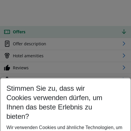
Offers
Offer description
Hotel amenities
Reviews
Location
Stimmen Sie zu, dass wir
Cookies verwenden dürfen, um
Customize your offer
Find the perfect deal which suits your best
Ihnen das beste Erlebnis zu
Your departure airport
bieten?
Any airport
Wir verwenden Cookies und ähnliche Technologien, um
Select your date range