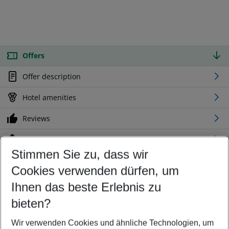
Offers
Offer description
Hotel amenities
Reviews
Location
Stimmen Sie zu, dass wir
Cookies verwenden dürfen, um
Customize your offer
Find the perfect deal which suits your best
Ihnen das beste Erlebnis zu
Your departure airport
bieten?
Any airport
Wir verwenden Cookies und ähnliche Technologien, um
Select your date range