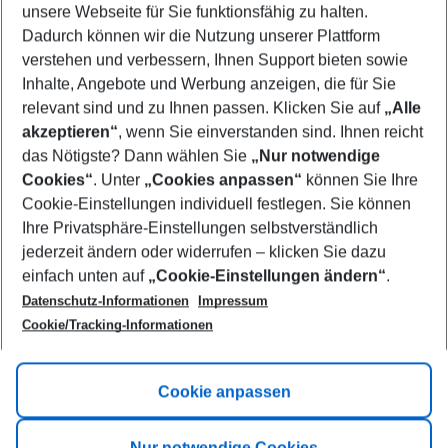
unsere Webseite für Sie funktionsfähig zu halten.
08/08/26
–
06/08/27
5-8 nights
Dadurch können wir die Nutzung unserer Plattform
Who will travel
verstehen und verbessern, Ihnen Support bieten sowie
2 adults
No children
Inhalte, Angebote und Werbung anzeigen, die für Sie
relevant sind und zu Ihnen passen. Klicken Sie auf
„Alle
Show more filter
akzeptieren“
, wenn Sie einverstanden sind. Ihnen reicht
das Nötigste? Dann wählen Sie
„Nur notwendige
Cookies“
. Unter
„Cookies anpassen“
können Sie Ihre
Cookie-Einstellungen individuell festlegen. Sie können
Ihre Privatsphäre-Einstellungen selbstverständlich
jederzeit ändern oder widerrufen – klicken Sie dazu
Footer
einfach unten auf
„Cookie-Einstellungen ändern“
.
Footer navigation
Title A
Datenschutz-Informationen
Impressum
Cookie/Tracking-Informationen
Link A
Title B
Link A
Cookie anpassen
Title C
Link A
Nur notwendige Cookies