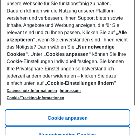
unsere Webseite für Sie funktionsfähig zu halten.
08/08/26
–
06/08/27
5-8 nights
Dadurch können wir die Nutzung unserer Plattform
Who will travel
verstehen und verbessern, Ihnen Support bieten sowie
2 adults
No children
Inhalte, Angebote und Werbung anzeigen, die für Sie
relevant sind und zu Ihnen passen. Klicken Sie auf
„Alle
Show more filter
akzeptieren“
, wenn Sie einverstanden sind. Ihnen reicht
das Nötigste? Dann wählen Sie
„Nur notwendige
Cookies“
. Unter
„Cookies anpassen“
können Sie Ihre
Cookie-Einstellungen individuell festlegen. Sie können
Ihre Privatsphäre-Einstellungen selbstverständlich
jederzeit ändern oder widerrufen – klicken Sie dazu
Footer
einfach unten auf
„Cookie-Einstellungen ändern“
.
Footer navigation
Title A
Datenschutz-Informationen
Impressum
Cookie/Tracking-Informationen
Link A
Title B
Link A
Cookie anpassen
Title C
Link A
Nur notwendige Cookies