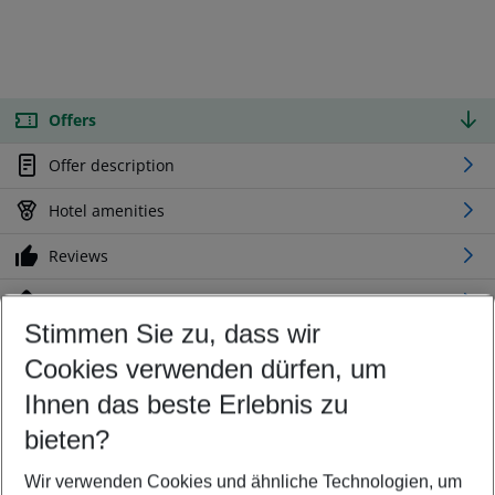
Offers
Offer description
Hotel amenities
Reviews
Location
Stimmen Sie zu, dass wir
Cookies verwenden dürfen, um
Customize your offer
Find the perfect deal which suits your best
Ihnen das beste Erlebnis zu
Your departure airport
bieten?
Any airport
Wir verwenden Cookies und ähnliche Technologien, um
Select your date range