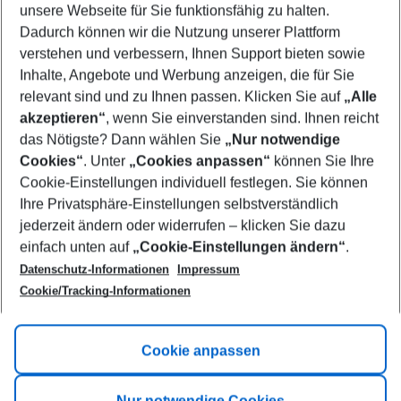
unsere Webseite für Sie funktionsfähig zu halten.
12/08/26
–
10/08/27
5-8 nights
Dadurch können wir die Nutzung unserer Plattform
Who will travel
verstehen und verbessern, Ihnen Support bieten sowie
2 adults
No children
Inhalte, Angebote und Werbung anzeigen, die für Sie
relevant sind und zu Ihnen passen. Klicken Sie auf
„Alle
Show more filter
akzeptieren“
, wenn Sie einverstanden sind. Ihnen reicht
das Nötigste? Dann wählen Sie
„Nur notwendige
Cookies“
. Unter
„Cookies anpassen“
können Sie Ihre
Cookie-Einstellungen individuell festlegen. Sie können
Ihre Privatsphäre-Einstellungen selbstverständlich
jederzeit ändern oder widerrufen – klicken Sie dazu
Footer
einfach unten auf
„Cookie-Einstellungen ändern“
.
Footer navigation
Title A
Datenschutz-Informationen
Impressum
Cookie/Tracking-Informationen
Link A
Title B
Link A
Cookie anpassen
Title C
Link A
Nur notwendige Cookies