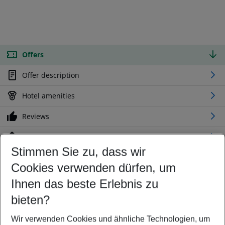
Offers
Offer description
Hotel amenities
Reviews
Location
Stimmen Sie zu, dass wir
Cookies verwenden dürfen, um
Customize your offer
Find the perfect deal which suits your best
Ihnen das beste Erlebnis zu
Your departure airport
bieten?
Any airport
Wir verwenden Cookies und ähnliche Technologien, um
Select your date range