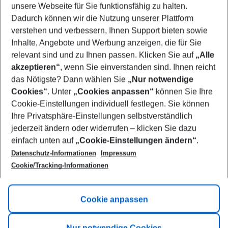
unsere Webseite für Sie funktionsfähig zu halten.
09/08/26
–
07/08/27
5-8 nights
Dadurch können wir die Nutzung unserer Plattform
Who will travel
verstehen und verbessern, Ihnen Support bieten sowie
2 adults
No children
Inhalte, Angebote und Werbung anzeigen, die für Sie
relevant sind und zu Ihnen passen. Klicken Sie auf
„Alle
Show more filter
akzeptieren“
, wenn Sie einverstanden sind. Ihnen reicht
das Nötigste? Dann wählen Sie
„Nur notwendige
Cookies“
. Unter
„Cookies anpassen“
können Sie Ihre
Cookie-Einstellungen individuell festlegen. Sie können
Ihre Privatsphäre-Einstellungen selbstverständlich
jederzeit ändern oder widerrufen – klicken Sie dazu
Footer
einfach unten auf
„Cookie-Einstellungen ändern“
.
Footer navigation
Title A
Datenschutz-Informationen
Impressum
Cookie/Tracking-Informationen
Link A
Title B
Link A
Cookie anpassen
Title C
Link A
Nur notwendige Cookies