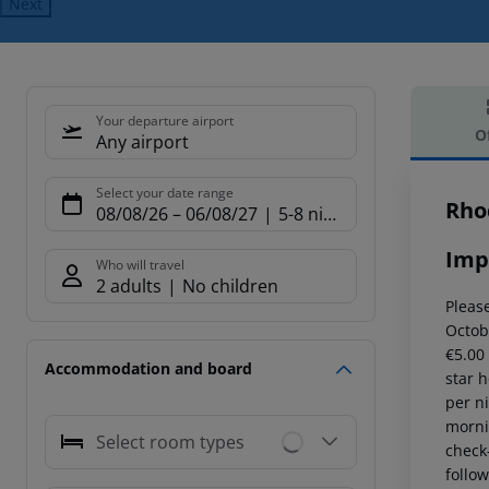
Next
Your departure airport
O
Any airport
Offe
Select your date range
Rho
08/08/26
–
06/08/27
5-8 nights
Imp
Who will travel
2 adults
No children
Please
Octob
€5.00
Accommodation and board
star 
per n
mornin
Select room types
check-
follow