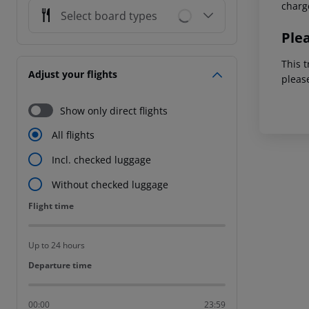
charg
Select board types
Ple
This t
Adjust your flights
pleas
Show only direct flights
All flights
Incl. checked luggage
Without checked luggage
Flight time
Flight time
Up to 24 hours
Departure time
Departure time
00:00
23:59