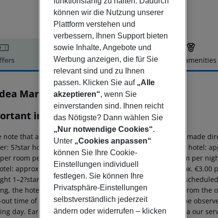
funktionsfähig zu halten. Dadurch
können wir die Nutzung unserer
Plattform verstehen und
verbessern, Ihnen Support bieten
sowie Inhalte, Angebote und
Werbung anzeigen, die für Sie
ffers
Offer description
Hotel amenities
relevant sind und zu Ihnen
r description
passen. Klicken Sie auf
„Alle
dea Mar
akzeptieren“
, wenn Sie
2
einverstanden sind. Ihnen reicht
ortant info
das Nötigste? Dann wählen Sie
„Nur notwendige Cookies“
.
 note that a climate tax is charged in Greece. Payment is made dire
Unter
„Cookies anpassen“
er:
5?star hotel: approx. €15.00 per room per night
4?star hotel: a
können Sie Ihre Cookie-
 per room per night
1–2?star hotel: approx. €2.00 per room per nig
Einstellungen individuell
hotel: approx. €4.00 per room per night
4?star hotel: approx. €3.00 
festlegen. Sie können Ihre
ight
1–2?star hotel: approx. €0.50 per room per night
For scheduled 
Privatsphäre-Einstellungen
g, the hotel room is only available on the day of arrival from the off
selbstverständlich jederzeit
out time of the hotel on the day of departure must also be observed
ändern oder widerrufen – klicken
ing day. Early check-in or late check-out can be booked via our serv