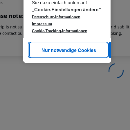
e.
Sie dazu einfach unten auf
„Cookie-Einstellungen ändern“
.
ase note:
Datenschutz-Informationen
Impressum
rip is not suitable for passengers with reduced mobility or disabil
Cookie/Tracking-Informationen
e contact our customer service before confirming your booking.
Cookie anpassen
Nur notwendige Cookies
Alle