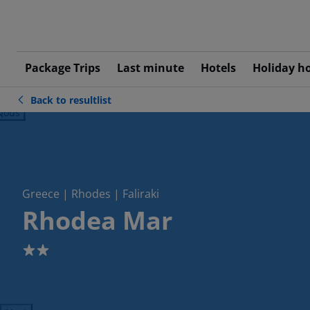
Package Trips
Last minute
Hotels
Holiday h
Back to resultlist
ious
Greece | Rhodes | Faliraki
Rhodea Mar
2