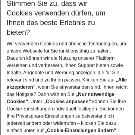
Stimmen Sie zu, dass wir
Cookies verwenden dürfen, um
Customize your offer
Find the perfect deal which suits your best
Ihnen das beste Erlebnis zu
Your departure airport
bieten?
Any airport
Wir verwenden Cookies und ähnliche Technologien, um
Select your date range
unsere Webseite für Sie funktionsfähig zu halten.
11/08/26
–
09/08/27
5-8 nights
Dadurch können wir die Nutzung unserer Plattform
Who will travel
verstehen und verbessern, Ihnen Support bieten sowie
2 adults
No children
Inhalte, Angebote und Werbung anzeigen, die für Sie
relevant sind und zu Ihnen passen. Klicken Sie auf
„Alle
Show more filter
akzeptieren“
, wenn Sie einverstanden sind. Ihnen reicht
das Nötigste? Dann wählen Sie
„Nur notwendige
Cookies“
. Unter
„Cookies anpassen“
können Sie Ihre
Cookie-Einstellungen individuell festlegen. Sie können
Ihre Privatsphäre-Einstellungen selbstverständlich
jederzeit ändern oder widerrufen – klicken Sie dazu
Footer
einfach unten auf
„Cookie-Einstellungen ändern“
.
Footer navigation