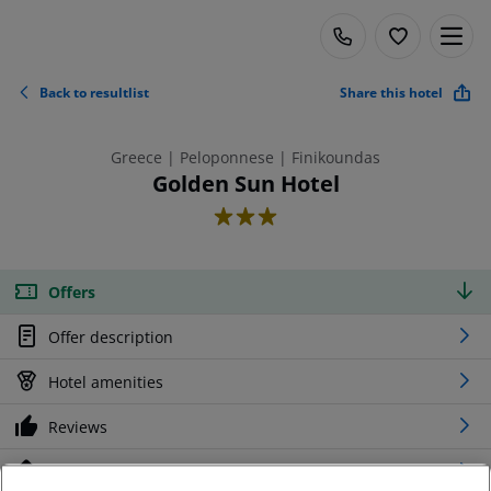
Back to resultlist
Share this hotel
Greece | Peloponnese | Finikoundas
Golden Sun Hotel
3
Offers
Offer description
Hotel amenities
Reviews
Location