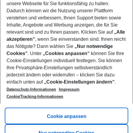
unsere Webseite für Sie funktionsfähig zu halten.
08/08/26
–
06/08/27
5-8 nights
Dadurch können wir die Nutzung unserer Plattform
Who will travel
verstehen und verbessern, Ihnen Support bieten sowie
2 adults
No children
Inhalte, Angebote und Werbung anzeigen, die für Sie
relevant sind und zu Ihnen passen. Klicken Sie auf
„Alle
Show more filter
akzeptieren“
, wenn Sie einverstanden sind. Ihnen reicht
das Nötigste? Dann wählen Sie
„Nur notwendige
Cookies“
. Unter
„Cookies anpassen“
können Sie Ihre
Cookie-Einstellungen individuell festlegen. Sie können
Ihre Privatsphäre-Einstellungen selbstverständlich
jederzeit ändern oder widerrufen – klicken Sie dazu
Footer
einfach unten auf
„Cookie-Einstellungen ändern“
.
Footer navigation
Title A
Datenschutz-Informationen
Impressum
Cookie/Tracking-Informationen
Link A
Title B
Link A
Cookie anpassen
Title C
Link A
Nur notwendige Cookies