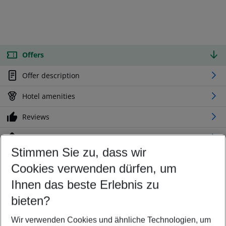
Offers
Offer description
Hotel amenities
Reviews
Location
Stimmen Sie zu, dass wir
Cookies verwenden dürfen, um
Customize your offer
Find the perfect deal which suits your best
Ihnen das beste Erlebnis zu
Your departure airport
bieten?
Any airport
Wir verwenden Cookies und ähnliche Technologien, um
Select your date range