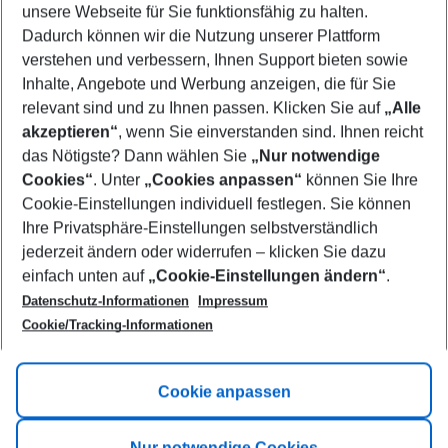
unsere Webseite für Sie funktionsfähig zu halten.
11/08/26
–
09/08/27
5-8 nights
Dadurch können wir die Nutzung unserer Plattform
Who will travel
verstehen und verbessern, Ihnen Support bieten sowie
2 adults
No children
Inhalte, Angebote und Werbung anzeigen, die für Sie
relevant sind und zu Ihnen passen. Klicken Sie auf
„Alle
Show more filter
akzeptieren“
, wenn Sie einverstanden sind. Ihnen reicht
das Nötigste? Dann wählen Sie
„Nur notwendige
Cookies“
. Unter
„Cookies anpassen“
können Sie Ihre
Cookie-Einstellungen individuell festlegen. Sie können
Ihre Privatsphäre-Einstellungen selbstverständlich
jederzeit ändern oder widerrufen – klicken Sie dazu
Footer
einfach unten auf
„Cookie-Einstellungen ändern“
.
Footer navigation
Title A
Datenschutz-Informationen
Impressum
Cookie/Tracking-Informationen
Link A
Title B
Link A
Cookie anpassen
Title C
Link A
Nur notwendige Cookies