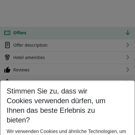
Offers
Offer description
Hotel amenities
Reviews
Location
Stimmen Sie zu, dass wir
Cookies verwenden dürfen, um
Customize your offer
Find the perfect deal which suits your best
Ihnen das beste Erlebnis zu
Your departure airport
bieten?
Any airport
Wir verwenden Cookies und ähnliche Technologien, um
Select your date range