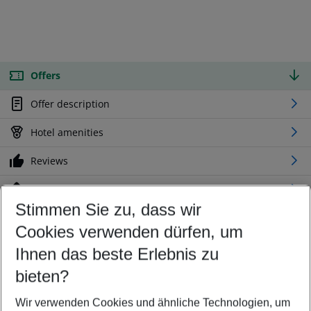
Offers
Offer description
Hotel amenities
Reviews
Location
Stimmen Sie zu, dass wir
Cookies verwenden dürfen, um
Customize your offer
Find the perfect deal which suits your best
Ihnen das beste Erlebnis zu
Your departure airport
bieten?
Any airport
Wir verwenden Cookies und ähnliche Technologien, um
Select your date range