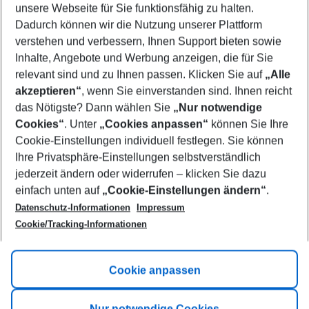
unsere Webseite für Sie funktionsfähig zu halten.
10/08/26
–
08/08/27
5-8 nights
Dadurch können wir die Nutzung unserer Plattform
Who will travel
verstehen und verbessern, Ihnen Support bieten sowie
2 adults
No children
Inhalte, Angebote und Werbung anzeigen, die für Sie
relevant sind und zu Ihnen passen. Klicken Sie auf
„Alle
Show more filter
akzeptieren“
, wenn Sie einverstanden sind. Ihnen reicht
das Nötigste? Dann wählen Sie
„Nur notwendige
Cookies“
. Unter
„Cookies anpassen“
können Sie Ihre
Cookie-Einstellungen individuell festlegen. Sie können
Ihre Privatsphäre-Einstellungen selbstverständlich
jederzeit ändern oder widerrufen – klicken Sie dazu
Footer
einfach unten auf
„Cookie-Einstellungen ändern“
.
Footer navigation
Title A
Datenschutz-Informationen
Impressum
Cookie/Tracking-Informationen
Link A
Title B
Link A
Cookie anpassen
Title C
Link A
Nur notwendige Cookies