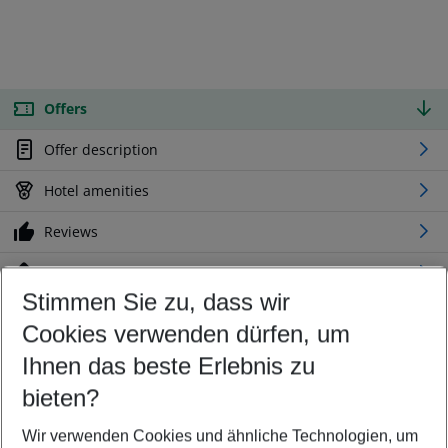
Offers
Offer description
Hotel amenities
Reviews
Location
Stimmen Sie zu, dass wir
Cookies verwenden dürfen, um
Customize your offer
Find the perfect deal which suits your best
Ihnen das beste Erlebnis zu
Your departure airport
bieten?
Any airport
Wir verwenden Cookies und ähnliche Technologien, um
Select your date range