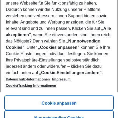
unsere Webseite für Sie funktionsfähig zu halten.
11/08/26
–
09/08/27
5-8 nights
Dadurch können wir die Nutzung unserer Plattform
Who will travel
verstehen und verbessern, Ihnen Support bieten sowie
2 adults
No children
Inhalte, Angebote und Werbung anzeigen, die für Sie
relevant sind und zu Ihnen passen. Klicken Sie auf
„Alle
Show more filter
akzeptieren“
, wenn Sie einverstanden sind. Ihnen reicht
das Nötigste? Dann wählen Sie
„Nur notwendige
Cookies“
. Unter
„Cookies anpassen“
können Sie Ihre
Cookie-Einstellungen individuell festlegen. Sie können
Ihre Privatsphäre-Einstellungen selbstverständlich
jederzeit ändern oder widerrufen – klicken Sie dazu
Footer
einfach unten auf
„Cookie-Einstellungen ändern“
.
Footer navigation
Title A
Datenschutz-Informationen
Impressum
Cookie/Tracking-Informationen
Link A
Title B
Link A
Cookie anpassen
Title C
Link A
Nur notwendige Cookies