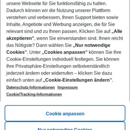
unsere Webseite für Sie funktionsfähig zu halten.
10/08/26
–
08/08/27
5-8 nights
Dadurch können wir die Nutzung unserer Plattform
Who will travel
verstehen und verbessern, Ihnen Support bieten sowie
2 adults
No children
Inhalte, Angebote und Werbung anzeigen, die für Sie
relevant sind und zu Ihnen passen. Klicken Sie auf
„Alle
Show more filter
akzeptieren“
, wenn Sie einverstanden sind. Ihnen reicht
das Nötigste? Dann wählen Sie
„Nur notwendige
Cookies“
. Unter
„Cookies anpassen“
können Sie Ihre
Cookie-Einstellungen individuell festlegen. Sie können
Ihre Privatsphäre-Einstellungen selbstverständlich
jederzeit ändern oder widerrufen – klicken Sie dazu
Footer
einfach unten auf
„Cookie-Einstellungen ändern“
.
Footer navigation
Title A
Datenschutz-Informationen
Impressum
Cookie/Tracking-Informationen
Link A
Title B
Link A
Cookie anpassen
Title C
Link A
Nur notwendige Cookies