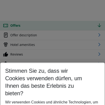
Offers
Offer description
Hotel amenities
Reviews
Location
Stimmen Sie zu, dass wir
Cookies verwenden dürfen, um
Customize your offer
Find the perfect deal which suits your best
Ihnen das beste Erlebnis zu
Your departure airport
bieten?
Any airport
Wir verwenden Cookies und ähnliche Technologien, um
Select your date range