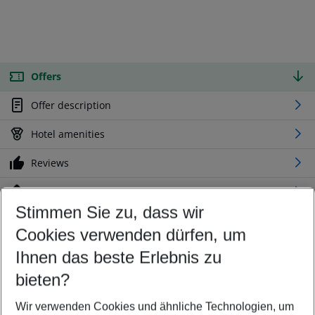
Offers
Offer description
Hotel amenities
Reviews
Location
Stimmen Sie zu, dass wir
Cookies verwenden dürfen, um
Customize your offer
Find the perfect deal which suits your best
Ihnen das beste Erlebnis zu
Your departure airport
bieten?
Any airport
Wir verwenden Cookies und ähnliche Technologien, um
Select your date range