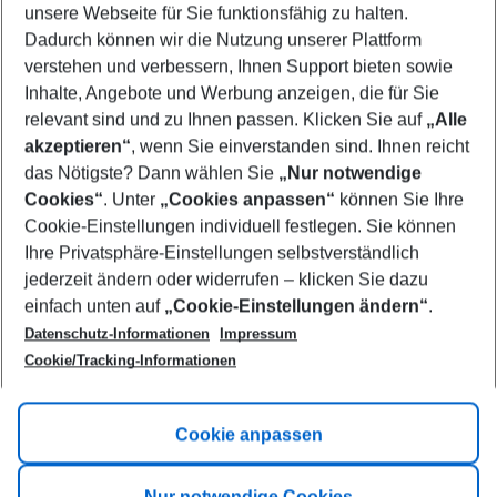
unsere Webseite für Sie funktionsfähig zu halten.
09/08/26
–
07/08/27
5-8 nights
Dadurch können wir die Nutzung unserer Plattform
Who will travel
verstehen und verbessern, Ihnen Support bieten sowie
2 adults
No children
Inhalte, Angebote und Werbung anzeigen, die für Sie
relevant sind und zu Ihnen passen. Klicken Sie auf
„Alle
Show more filter
akzeptieren“
, wenn Sie einverstanden sind. Ihnen reicht
das Nötigste? Dann wählen Sie
„Nur notwendige
Cookies“
. Unter
„Cookies anpassen“
können Sie Ihre
Cookie-Einstellungen individuell festlegen. Sie können
Ihre Privatsphäre-Einstellungen selbstverständlich
jederzeit ändern oder widerrufen – klicken Sie dazu
Footer
einfach unten auf
„Cookie-Einstellungen ändern“
.
Footer navigation
Title A
Datenschutz-Informationen
Impressum
Cookie/Tracking-Informationen
Link A
Title B
Link A
Cookie anpassen
Title C
Link A
Nur notwendige Cookies