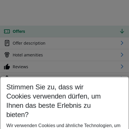
Offers
Offer description
Hotel amenities
Reviews
Location
Stimmen Sie zu, dass wir
Cookies verwenden dürfen, um
Customize your offer
Find the perfect deal which suits your best
Ihnen das beste Erlebnis zu
Your departure airport
bieten?
Any airport
Wir verwenden Cookies und ähnliche Technologien, um
Select your date range