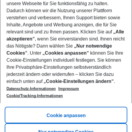
unsere Webseite für Sie funktionsfähig zu halten.
09/08/26
–
07/08/27
5-8 nights
Dadurch können wir die Nutzung unserer Plattform
Who will travel
verstehen und verbessern, Ihnen Support bieten sowie
2 adults
No children
Inhalte, Angebote und Werbung anzeigen, die für Sie
relevant sind und zu Ihnen passen. Klicken Sie auf
„Alle
Show more filter
akzeptieren“
, wenn Sie einverstanden sind. Ihnen reicht
das Nötigste? Dann wählen Sie
„Nur notwendige
Cookies“
. Unter
„Cookies anpassen“
können Sie Ihre
Cookie-Einstellungen individuell festlegen. Sie können
Ihre Privatsphäre-Einstellungen selbstverständlich
jederzeit ändern oder widerrufen – klicken Sie dazu
Footer
einfach unten auf
„Cookie-Einstellungen ändern“
.
Footer navigation
Title A
Datenschutz-Informationen
Impressum
Cookie/Tracking-Informationen
Link A
Title B
Link A
Cookie anpassen
Title C
Link A
Nur notwendige Cookies