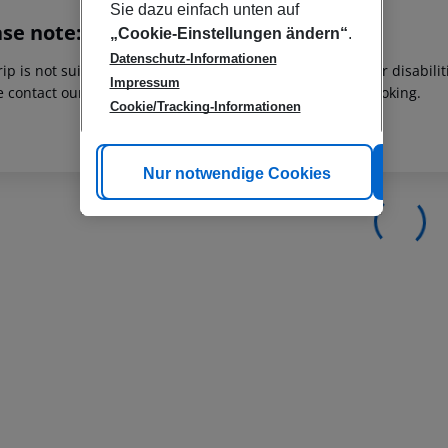
Sie dazu einfach unten auf
ase note:
„Cookie-Einstellungen ändern“
.
Datenschutz-Informationen
rip is not suitable for passengers with reduced mobility or disabil
Impressum
e contact our customer service before confirming your booking.
Cookie/Tracking-Informationen
Cookie anpassen
Nur notwendige Cookies
Alle