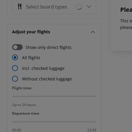
Select board types
Ple
This t
pleas
Adjust your flights
Show only direct flights
All flights
Incl. checked luggage
Without checked luggage
Flight time
Flight time
Up to 24 hours
Departure time
Departure time
00:00
23:59