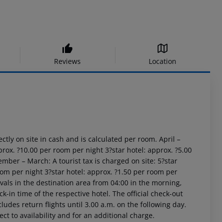
Reviews
Location
ctly on site in cash and is calculated per room.
April –
prox. ?10.00 per room per night
3?star hotel: approx. ?5.00
mber – March:
A tourist tax is charged on site:
5?star
oom per night
3?star hotel: approx. ?1.50 per room per
vals in the destination area from 04:00 in the morning,
ck-in time of the respective hotel. The official check-out
ludes return flights until 3.00 a.m. on the following day.
ct to availability and for an additional charge.