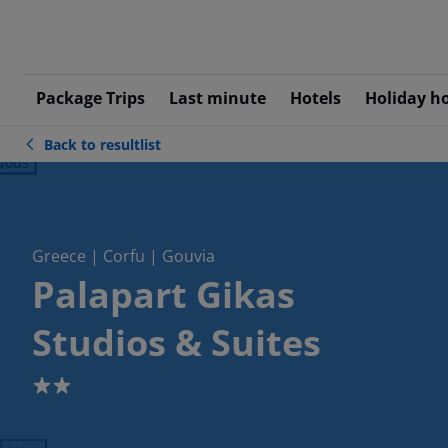
Package Trips
Last minute
Hotels
Holiday h
Back to resultlist
ious
Greece | Corfu | Gouvia
Palapart Gikas
Studios & Suites
2