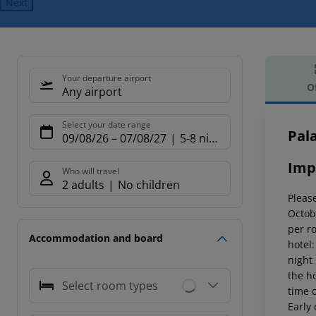
Next
Your departure airport
O
Any airport
Offe
Select your date range
Pala
09/08/26
–
07/08/27
5-8 nights
Imp
Who will travel
2 adults
No children
Please
Octob
per r
Accommodation and board
hotel
night
the ho
Select room types
time o
Early 