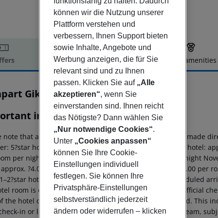
funktionsfähig zu halten. Dadurch
können wir die Nutzung unserer
Plattform verstehen und
verbessern, Ihnen Support bieten
sowie Inhalte, Angebote und
Werbung anzeigen, die für Sie
ffers
Offer description
Hotel amenities
relevant sind und zu Ihnen
r description
passen. Klicken Sie auf
„Alle
part Gikas Studios & Suites
akzeptieren“
, wenn Sie
2
einverstanden sind. Ihnen reicht
ortant info
das Nötigste? Dann wählen Sie
„Nur notwendige Cookies“
.
 note that a climate tax is charged in Greece. Payment is made dire
Unter
„Cookies anpassen“
er:
5?star hotel: approx. ?15.00 per room per night
4?star hotel: ap
können Sie Ihre Cookie-
oom per night
1–2?star hotel: approx. ?2.00 per room per night
Nove
Einstellungen individuell
: approx. ?4.00 per room per night
4?star hotel: approx. ?3.00 per r
festlegen. Sie können Ihre
1–2?star hotel: approx. ?0.50 per room per night
For scheduled arri
Privatsphäre-Einstellungen
tel room is only available on the day of arrival from the official che
selbstverständlich jederzeit
f the hotel on the day of departure must also be observed. This inc
ändern oder widerrufen – klicken
check-in or late check-out can be booked via our service team, subje