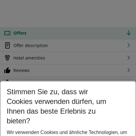
Offers
Offer description
Hotel amenities
Reviews
Location
Stimmen Sie zu, dass wir
Cookies verwenden dürfen, um
Customize your offer
Find the perfect deal which suits your best
Ihnen das beste Erlebnis zu
Your departure airport
bieten?
Any airport
Wir verwenden Cookies und ähnliche Technologien, um
Select your date range