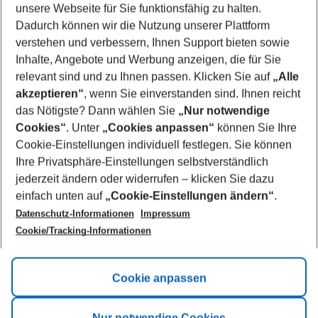
unsere Webseite für Sie funktionsfähig zu halten.
08/08/26
–
06/08/27
5-8 nights
Dadurch können wir die Nutzung unserer Plattform
Who will travel
verstehen und verbessern, Ihnen Support bieten sowie
2 adults
No children
Inhalte, Angebote und Werbung anzeigen, die für Sie
relevant sind und zu Ihnen passen. Klicken Sie auf
„Alle
Show more filter
akzeptieren“
, wenn Sie einverstanden sind. Ihnen reicht
das Nötigste? Dann wählen Sie
„Nur notwendige
Cookies“
. Unter
„Cookies anpassen“
können Sie Ihre
Cookie-Einstellungen individuell festlegen. Sie können
Ihre Privatsphäre-Einstellungen selbstverständlich
jederzeit ändern oder widerrufen – klicken Sie dazu
Footer
einfach unten auf
„Cookie-Einstellungen ändern“
.
Footer navigation
Title A
Datenschutz-Informationen
Impressum
Cookie/Tracking-Informationen
Link A
Title B
Link A
Cookie anpassen
Title C
Link A
Nur notwendige Cookies