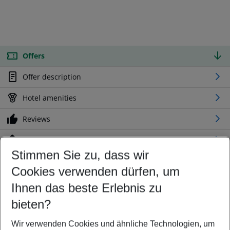
Offers
Offer description
Hotel amenities
Reviews
Location
Stimmen Sie zu, dass wir
Cookies verwenden dürfen, um
Customize your offer
Find the perfect deal which suits your best
Ihnen das beste Erlebnis zu
Your departure airport
bieten?
Any airport
Wir verwenden Cookies und ähnliche Technologien, um
Select your date range