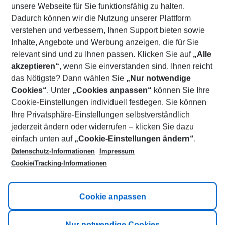
unsere Webseite für Sie funktionsfähig zu halten.
11/08/26
–
09/08/27
5-8 nights
Dadurch können wir die Nutzung unserer Plattform
Who will travel
verstehen und verbessern, Ihnen Support bieten sowie
2 adults
No children
Inhalte, Angebote und Werbung anzeigen, die für Sie
relevant sind und zu Ihnen passen. Klicken Sie auf
„Alle
Show more filter
akzeptieren“
, wenn Sie einverstanden sind. Ihnen reicht
das Nötigste? Dann wählen Sie
„Nur notwendige
Cookies“
. Unter
„Cookies anpassen“
können Sie Ihre
Cookie-Einstellungen individuell festlegen. Sie können
Ihre Privatsphäre-Einstellungen selbstverständlich
jederzeit ändern oder widerrufen – klicken Sie dazu
Footer
einfach unten auf
„Cookie-Einstellungen ändern“
.
Footer navigation
Title A
Datenschutz-Informationen
Impressum
Cookie/Tracking-Informationen
Link A
Title B
Link A
Cookie anpassen
Title C
Link A
Nur notwendige Cookies