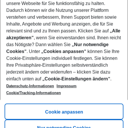
unsere Webseite für Sie funktionsfähig zu halten.
10/08/26
–
08/08/27
5-8 nights
Dadurch können wir die Nutzung unserer Plattform
Who will travel
verstehen und verbessern, Ihnen Support bieten sowie
2 adults
No children
Inhalte, Angebote und Werbung anzeigen, die für Sie
relevant sind und zu Ihnen passen. Klicken Sie auf
„Alle
Show more filter
akzeptieren“
, wenn Sie einverstanden sind. Ihnen reicht
das Nötigste? Dann wählen Sie
„Nur notwendige
Cookies“
. Unter
„Cookies anpassen“
können Sie Ihre
Cookie-Einstellungen individuell festlegen. Sie können
Ihre Privatsphäre-Einstellungen selbstverständlich
jederzeit ändern oder widerrufen – klicken Sie dazu
Footer
einfach unten auf
„Cookie-Einstellungen ändern“
.
Footer navigation
Title A
Datenschutz-Informationen
Impressum
Cookie/Tracking-Informationen
Link A
Title B
Link A
Cookie anpassen
Title C
Link A
Nur notwendige Cookies