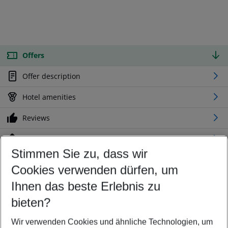
Offers
Offer description
Hotel amenities
Reviews
Location
Stimmen Sie zu, dass wir
Cookies verwenden dürfen, um
Customize your offer
Find the perfect deal which suits your best
Ihnen das beste Erlebnis zu
Your departure airport
bieten?
Any airport
Wir verwenden Cookies und ähnliche Technologien, um
Select your date range