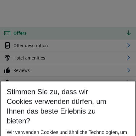
Offers
Offer description
Hotel amenities
Reviews
Location
Stimmen Sie zu, dass wir
Cookies verwenden dürfen, um
Customize your offer
Find the perfect deal which suits your best
Ihnen das beste Erlebnis zu
Your departure airport
bieten?
Any airport
Wir verwenden Cookies und ähnliche Technologien, um
Select your date range