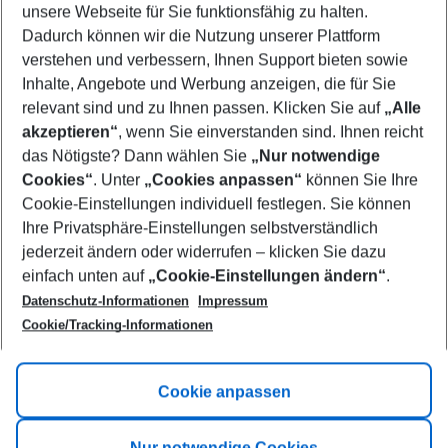
unsere Webseite für Sie funktionsfähig zu halten.
10/08/26
–
08/08/27
5-8 nights
Dadurch können wir die Nutzung unserer Plattform
Who will travel
verstehen und verbessern, Ihnen Support bieten sowie
2 adults
No children
Inhalte, Angebote und Werbung anzeigen, die für Sie
relevant sind und zu Ihnen passen. Klicken Sie auf
„Alle
Show more filter
akzeptieren“
, wenn Sie einverstanden sind. Ihnen reicht
das Nötigste? Dann wählen Sie
„Nur notwendige
Cookies“
. Unter
„Cookies anpassen“
können Sie Ihre
Cookie-Einstellungen individuell festlegen. Sie können
Ihre Privatsphäre-Einstellungen selbstverständlich
jederzeit ändern oder widerrufen – klicken Sie dazu
Footer
einfach unten auf
„Cookie-Einstellungen ändern“
.
Footer navigation
Title A
Datenschutz-Informationen
Impressum
Cookie/Tracking-Informationen
Link A
Title B
Link A
Cookie anpassen
Title C
Link A
Nur notwendige Cookies