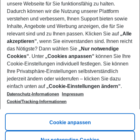
unsere Webseite für Sie funktionsfähig zu halten.
08/08/26
–
06/08/27
5-8 nights
Dadurch können wir die Nutzung unserer Plattform
Who will travel
verstehen und verbessern, Ihnen Support bieten sowie
2 adults
No children
Inhalte, Angebote und Werbung anzeigen, die für Sie
relevant sind und zu Ihnen passen. Klicken Sie auf
„Alle
Show more filter
akzeptieren“
, wenn Sie einverstanden sind. Ihnen reicht
das Nötigste? Dann wählen Sie
„Nur notwendige
Cookies“
. Unter
„Cookies anpassen“
können Sie Ihre
Cookie-Einstellungen individuell festlegen. Sie können
Ihre Privatsphäre-Einstellungen selbstverständlich
jederzeit ändern oder widerrufen – klicken Sie dazu
Footer
einfach unten auf
„Cookie-Einstellungen ändern“
.
Footer navigation
Title A
Datenschutz-Informationen
Impressum
Cookie/Tracking-Informationen
Link A
Title B
Link A
Cookie anpassen
Title C
Link A
Nur notwendige Cookies