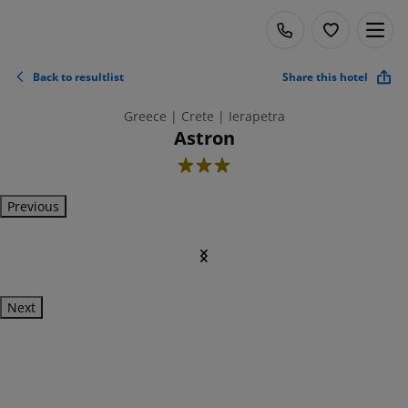
Back to resultlist
Share this hotel
Greece | Crete | Ierapetra
Astron
3
Previous
Next