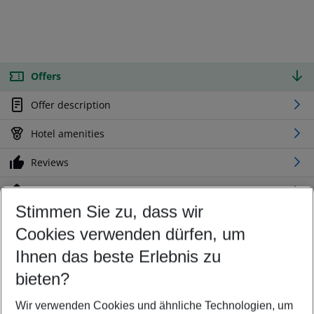
Offers
Offer description
Hotel amenities
Reviews
Location
Stimmen Sie zu, dass wir
Cookies verwenden dürfen, um
Customize your offer
Find the perfect deal which suits your best
Ihnen das beste Erlebnis zu
Your departure airport
bieten?
Any airport
Wir verwenden Cookies und ähnliche Technologien, um
Select your date range