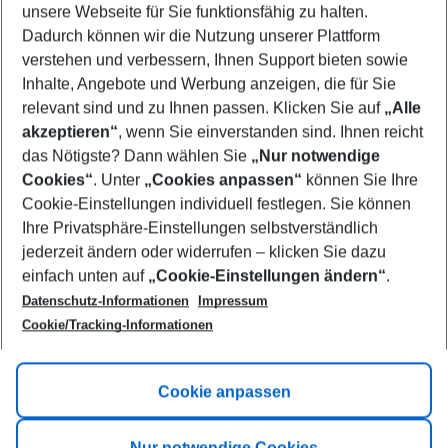
unsere Webseite für Sie funktionsfähig zu halten.
10/08/26
–
08/08/27
5-8 nights
Dadurch können wir die Nutzung unserer Plattform
Who will travel
verstehen und verbessern, Ihnen Support bieten sowie
2 adults
No children
Inhalte, Angebote und Werbung anzeigen, die für Sie
relevant sind und zu Ihnen passen. Klicken Sie auf
„Alle
Show more filter
akzeptieren“
, wenn Sie einverstanden sind. Ihnen reicht
das Nötigste? Dann wählen Sie
„Nur notwendige
Cookies“
. Unter
„Cookies anpassen“
können Sie Ihre
Cookie-Einstellungen individuell festlegen. Sie können
Ihre Privatsphäre-Einstellungen selbstverständlich
jederzeit ändern oder widerrufen – klicken Sie dazu
Footer
einfach unten auf
„Cookie-Einstellungen ändern“
.
Footer navigation
Title A
Datenschutz-Informationen
Impressum
Cookie/Tracking-Informationen
Link A
Title B
Link A
Cookie anpassen
Title C
Link A
Nur notwendige Cookies