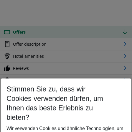
Offers
Offer description
Hotel amenities
Reviews
Location
Stimmen Sie zu, dass wir
Cookies verwenden dürfen, um
Customize your offer
Find the perfect deal which suits your best
Ihnen das beste Erlebnis zu
Your departure airport
bieten?
Any airport
Wir verwenden Cookies und ähnliche Technologien, um
Select your date range