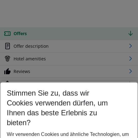
Offers
Offer description
Hotel amenities
Reviews
Location
Stimmen Sie zu, dass wir
Cookies verwenden dürfen, um
Customize your offer
Find the perfect deal which suits your best
Ihnen das beste Erlebnis zu
Your departure airport
bieten?
Any airport
Wir verwenden Cookies und ähnliche Technologien, um
Select your date range