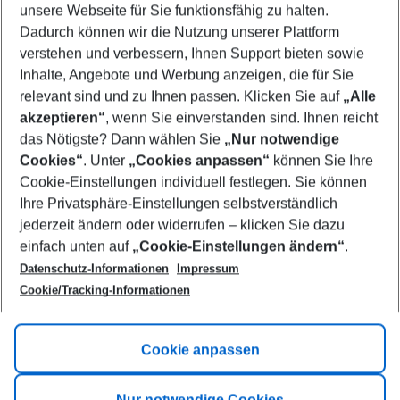
unsere Webseite für Sie funktionsfähig zu halten.
10/08/26
–
08/08/27
5-8 nights
Dadurch können wir die Nutzung unserer Plattform
Who will travel
verstehen und verbessern, Ihnen Support bieten sowie
2 adults
No children
Inhalte, Angebote und Werbung anzeigen, die für Sie
relevant sind und zu Ihnen passen. Klicken Sie auf
„Alle
Show more filter
akzeptieren“
, wenn Sie einverstanden sind. Ihnen reicht
das Nötigste? Dann wählen Sie
„Nur notwendige
Cookies“
. Unter
„Cookies anpassen“
können Sie Ihre
Cookie-Einstellungen individuell festlegen. Sie können
Ihre Privatsphäre-Einstellungen selbstverständlich
jederzeit ändern oder widerrufen – klicken Sie dazu
Footer
einfach unten auf
„Cookie-Einstellungen ändern“
.
Footer navigation
Title A
Datenschutz-Informationen
Impressum
Cookie/Tracking-Informationen
Link A
Title B
Link A
Cookie anpassen
Title C
Link A
Nur notwendige Cookies