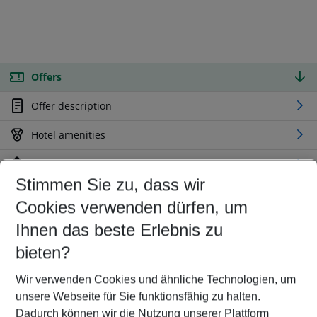
Offers
Offer description
Hotel amenities
Location
Stimmen Sie zu, dass wir
Cookies verwenden dürfen, um
Customize your offer
Find the perfect deal which suits your best
Ihnen das beste Erlebnis zu
Your departure airport
bieten?
Any airport
Wir verwenden Cookies und ähnliche Technologien, um
Select your date range
unsere Webseite für Sie funktionsfähig zu halten.
10/08/26
–
08/08/27
5-8 nights
Dadurch können wir die Nutzung unserer Plattform