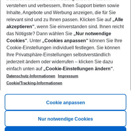
Who will travel
verstehen und verbessern, Ihnen Support bieten sowie
2 adults
No children
Inhalte, Angebote und Werbung anzeigen, die für Sie
relevant sind und zu Ihnen passen. Klicken Sie auf
„Alle
Show more filter
akzeptieren“
, wenn Sie einverstanden sind. Ihnen reicht
das Nötigste? Dann wählen Sie
„Nur notwendige
Cookies“
. Unter
„Cookies anpassen“
können Sie Ihre
Cookie-Einstellungen individuell festlegen. Sie können
Ihre Privatsphäre-Einstellungen selbstverständlich
jederzeit ändern oder widerrufen – klicken Sie dazu
Footer
einfach unten auf
„Cookie-Einstellungen ändern“
.
Footer navigation
Title A
Datenschutz-Informationen
Impressum
Cookie/Tracking-Informationen
Link A
Title B
Link A
Cookie anpassen
Title C
Link A
Nur notwendige Cookies