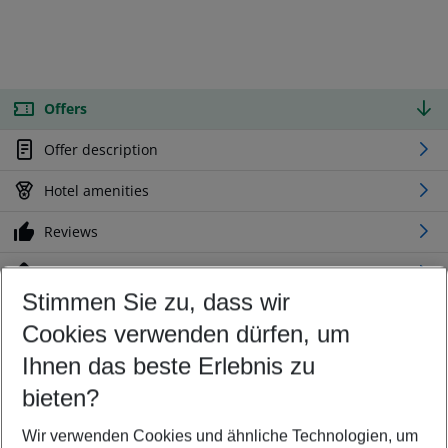
Offers
Offer description
Hotel amenities
Reviews
Location
Stimmen Sie zu, dass wir
Cookies verwenden dürfen, um
Customize your offer
Find the perfect deal which suits your best
Ihnen das beste Erlebnis zu
Your departure airport
bieten?
Any airport
Wir verwenden Cookies und ähnliche Technologien, um
Select your date range