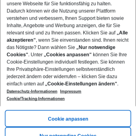
unsere Webseite für Sie funktionsfähig zu halten.
10/08/26
–
08/08/27
5-8 nights
Dadurch können wir die Nutzung unserer Plattform
Who will travel
verstehen und verbessern, Ihnen Support bieten sowie
2 adults
No children
Inhalte, Angebote und Werbung anzeigen, die für Sie
relevant sind und zu Ihnen passen. Klicken Sie auf
„Alle
Show more filter
akzeptieren“
, wenn Sie einverstanden sind. Ihnen reicht
das Nötigste? Dann wählen Sie
„Nur notwendige
Cookies“
. Unter
„Cookies anpassen“
können Sie Ihre
Cookie-Einstellungen individuell festlegen. Sie können
Ihre Privatsphäre-Einstellungen selbstverständlich
jederzeit ändern oder widerrufen – klicken Sie dazu
Footer
einfach unten auf
„Cookie-Einstellungen ändern“
.
Footer navigation
Title A
Datenschutz-Informationen
Impressum
Cookie/Tracking-Informationen
Link A
Title B
Link A
Cookie anpassen
Title C
Link A
Nur notwendige Cookies