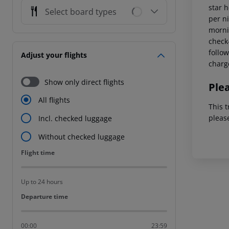
star 
Select board types
per ni
mornin
check-
follow
Adjust your flights
charg
Show only direct flights
Ple
All flights
This t
pleas
Incl. checked luggage
Without checked luggage
Flight time
Flight time
Up to 24 hours
Departure time
Departure time
00:00
23:59