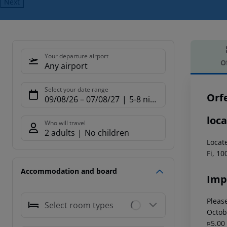
Next
Your departure airport
O
Any airport
Offe
Select your date range
Orf
09/08/26
–
07/08/27
5-8 nights
loca
Who will travel
2 adults
No children
Locat
Fi, 1
Accommodation and board
Imp
Please
Select room types
Octob
¤5.00