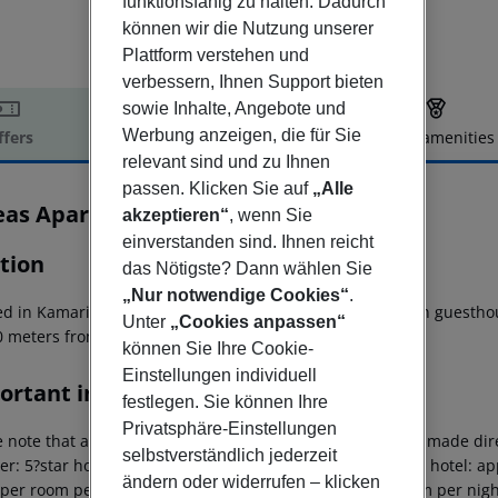
funktionsfähig zu halten. Dadurch
können wir die Nutzung unserer
Plattform verstehen und
verbessern, Ihnen Support bieten
sowie Inhalte, Angebote und
Werbung anzeigen, die für Sie
ffers
Offer description
Hotel amenities
relevant sind und zu Ihnen
r description
passen. Klicken Sie auf
„Alle
eas Apartments
akzeptieren“
, wenn Sie
3
einverstanden sind. Ihnen reicht
tion
das Nötigste? Dann wählen Sie
„Nur notwendige Cookies“
.
ed in Kamari, Santorini, Orfeas Apartments is a family-run guesth
Unter
„Cookies anpassen“
00 meters from the black sandy beach.
können Sie Ihre Cookie-
Einstellungen individuell
ortant info
festlegen. Sie können Ihre
Privatsphäre-Einstellungen
 note that a climate tax is charged in Greece. Payment is made dire
selbstverständlich jederzeit
er: 5?star hotel: approx. ¤15.00 per room per night 4?star hotel: ap
ändern oder widerrufen – klicken
 per room per night 1?2?star hotel: approx. ¤2.00 per room per nigh