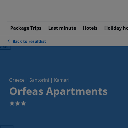
Package Trips
Last minute
Hotels
Holiday h
Back to resultlist
ious
Greece | Santorini | Kamari
Orfeas Apartments
3