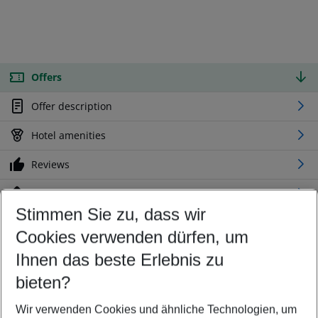
Offers
Offer description
Hotel amenities
Reviews
Location
Stimmen Sie zu, dass wir
Cookies verwenden dürfen, um
Customize your offer
Find the perfect deal which suits your best
Ihnen das beste Erlebnis zu
Your departure airport
bieten?
Any airport
Wir verwenden Cookies und ähnliche Technologien, um
Select your date range