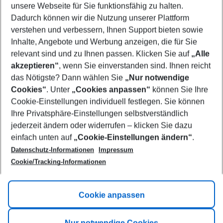
unsere Webseite für Sie funktionsfähig zu halten.
10/08/26
–
08/08/27
5-8 nights
Dadurch können wir die Nutzung unserer Plattform
Who will travel
verstehen und verbessern, Ihnen Support bieten sowie
2 adults
No children
Inhalte, Angebote und Werbung anzeigen, die für Sie
relevant sind und zu Ihnen passen. Klicken Sie auf
„Alle
Show more filter
akzeptieren“
, wenn Sie einverstanden sind. Ihnen reicht
das Nötigste? Dann wählen Sie
„Nur notwendige
Cookies“
. Unter
„Cookies anpassen“
können Sie Ihre
Cookie-Einstellungen individuell festlegen. Sie können
Ihre Privatsphäre-Einstellungen selbstverständlich
jederzeit ändern oder widerrufen – klicken Sie dazu
Footer
einfach unten auf
„Cookie-Einstellungen ändern“
.
Footer navigation
Title A
Datenschutz-Informationen
Impressum
Cookie/Tracking-Informationen
Link A
Title B
Link A
Cookie anpassen
Title C
Link A
Nur notwendige Cookies