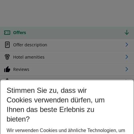
Offers
Offer description
Hotel amenities
Reviews
Location
Stimmen Sie zu, dass wir
Cookies verwenden dürfen, um
Customize your offer
Find the perfect deal which suits your best
Ihnen das beste Erlebnis zu
Your departure airport
bieten?
Any airport
Wir verwenden Cookies und ähnliche Technologien, um
Select your date range