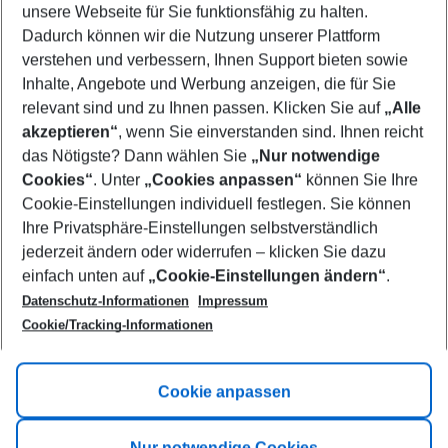
unsere Webseite für Sie funktionsfähig zu halten.
11/08/26
–
09/08/27
5-8 nights
Dadurch können wir die Nutzung unserer Plattform
Who will travel
verstehen und verbessern, Ihnen Support bieten sowie
2 adults
No children
Inhalte, Angebote und Werbung anzeigen, die für Sie
relevant sind und zu Ihnen passen. Klicken Sie auf
„Alle
Show more filter
akzeptieren“
, wenn Sie einverstanden sind. Ihnen reicht
das Nötigste? Dann wählen Sie
„Nur notwendige
Cookies“
. Unter
„Cookies anpassen“
können Sie Ihre
Cookie-Einstellungen individuell festlegen. Sie können
Ihre Privatsphäre-Einstellungen selbstverständlich
jederzeit ändern oder widerrufen – klicken Sie dazu
Footer
einfach unten auf
„Cookie-Einstellungen ändern“
.
Footer navigation
Title A
Datenschutz-Informationen
Impressum
Cookie/Tracking-Informationen
Link A
Title B
Link A
Cookie anpassen
Title C
Link A
Nur notwendige Cookies