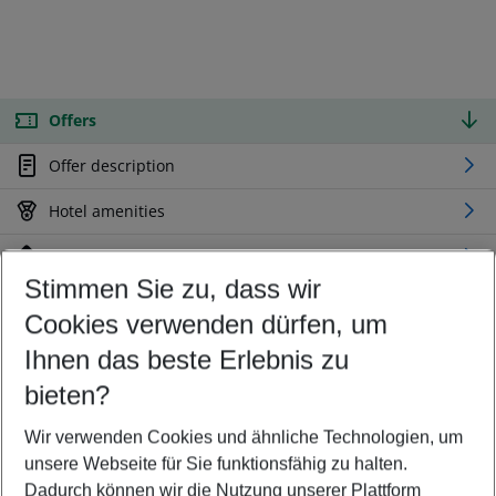
Offers
Offer description
Hotel amenities
Location
Stimmen Sie zu, dass wir
Cookies verwenden dürfen, um
Customize your offer
Find the perfect deal which suits your best
Ihnen das beste Erlebnis zu
Your departure airport
bieten?
Any airport
Wir verwenden Cookies und ähnliche Technologien, um
Select your date range
unsere Webseite für Sie funktionsfähig zu halten.
11/08/26
–
09/08/27
5-8 nights
Dadurch können wir die Nutzung unserer Plattform