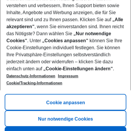
Who will travel
verstehen und verbessern, Ihnen Support bieten sowie
2 adults
No children
Inhalte, Angebote und Werbung anzeigen, die für Sie
relevant sind und zu Ihnen passen. Klicken Sie auf
„Alle
Show more filter
akzeptieren“
, wenn Sie einverstanden sind. Ihnen reicht
das Nötigste? Dann wählen Sie
„Nur notwendige
Cookies“
. Unter
„Cookies anpassen“
können Sie Ihre
Cookie-Einstellungen individuell festlegen. Sie können
Ihre Privatsphäre-Einstellungen selbstverständlich
jederzeit ändern oder widerrufen – klicken Sie dazu
Footer
einfach unten auf
„Cookie-Einstellungen ändern“
.
Footer navigation
Title A
Datenschutz-Informationen
Impressum
Cookie/Tracking-Informationen
Link A
Title B
Link A
Cookie anpassen
Title C
Link A
Nur notwendige Cookies