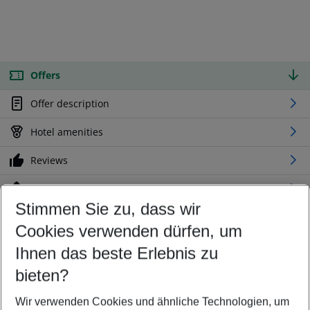
Offers
Offer description
Hotel amenities
Reviews
Location
Stimmen Sie zu, dass wir
Cookies verwenden dürfen, um
Customize your offer
Find the perfect deal which suits your best
Ihnen das beste Erlebnis zu
Your departure airport
bieten?
Any airport
Wir verwenden Cookies und ähnliche Technologien, um
Select your date range