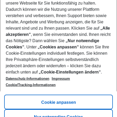
unsere Webseite für Sie funktionsfähig zu halten.
11/08/26
–
09/08/27
5-8 nights
Dadurch können wir die Nutzung unserer Plattform
Who will travel
verstehen und verbessern, Ihnen Support bieten sowie
2 adults
No children
Inhalte, Angebote und Werbung anzeigen, die für Sie
relevant sind und zu Ihnen passen. Klicken Sie auf
„Alle
Show more filter
akzeptieren“
, wenn Sie einverstanden sind. Ihnen reicht
das Nötigste? Dann wählen Sie
„Nur notwendige
Cookies“
. Unter
„Cookies anpassen“
können Sie Ihre
Cookie-Einstellungen individuell festlegen. Sie können
Ihre Privatsphäre-Einstellungen selbstverständlich
jederzeit ändern oder widerrufen – klicken Sie dazu
Footer
einfach unten auf
„Cookie-Einstellungen ändern“
.
Footer navigation
Title A
Datenschutz-Informationen
Impressum
Cookie/Tracking-Informationen
Link A
Title B
Link A
Cookie anpassen
Title C
Link A
Nur notwendige Cookies