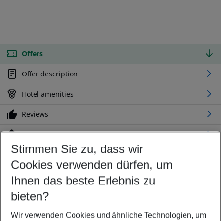
Offers
Offer description
Hotel amenities
Reviews
Location
Stimmen Sie zu, dass wir
Cookies verwenden dürfen, um
Customize your offer
Find the perfect deal which suits your best
Ihnen das beste Erlebnis zu
Your departure airport
bieten?
Any airport
Wir verwenden Cookies und ähnliche Technologien, um
Select your date range