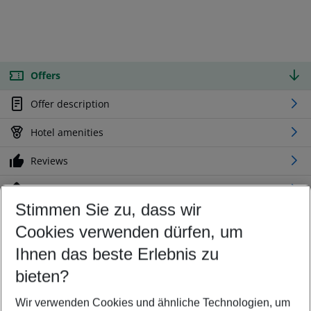
Offers
Offer description
Hotel amenities
Reviews
Location
Stimmen Sie zu, dass wir
Cookies verwenden dürfen, um
Customize your offer
Find the perfect deal which suits your best
Ihnen das beste Erlebnis zu
Your departure airport
bieten?
Any airport
Wir verwenden Cookies und ähnliche Technologien, um
Select your date range