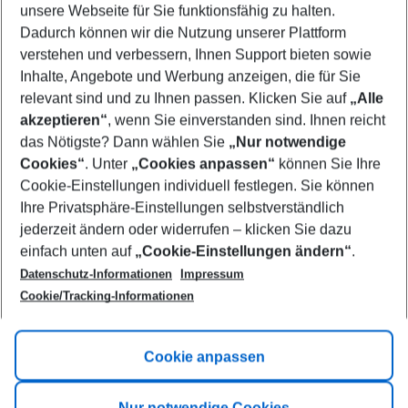
unsere Webseite für Sie funktionsfähig zu halten.
10/08/26
–
08/08/27
5-8 nights
Dadurch können wir die Nutzung unserer Plattform
Who will travel
verstehen und verbessern, Ihnen Support bieten sowie
2 adults
No children
Inhalte, Angebote und Werbung anzeigen, die für Sie
relevant sind und zu Ihnen passen. Klicken Sie auf
„Alle
Show more filter
akzeptieren“
, wenn Sie einverstanden sind. Ihnen reicht
das Nötigste? Dann wählen Sie
„Nur notwendige
Cookies“
. Unter
„Cookies anpassen“
können Sie Ihre
Cookie-Einstellungen individuell festlegen. Sie können
Ihre Privatsphäre-Einstellungen selbstverständlich
jederzeit ändern oder widerrufen – klicken Sie dazu
Footer
einfach unten auf
„Cookie-Einstellungen ändern“
.
Footer navigation
Title A
Datenschutz-Informationen
Impressum
Cookie/Tracking-Informationen
Link A
Title B
Link A
Cookie anpassen
Title C
Link A
Nur notwendige Cookies