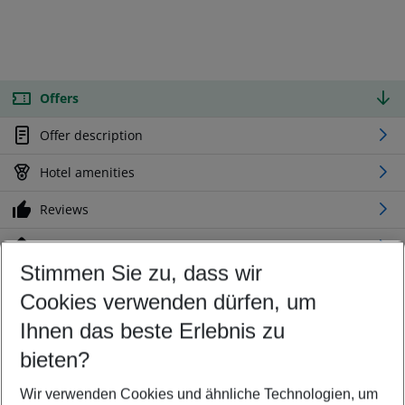
Offers
Offer description
Hotel amenities
Reviews
Location
Stimmen Sie zu, dass wir
Cookies verwenden dürfen, um
Customize your offer
Find the perfect deal which suits your best
Ihnen das beste Erlebnis zu
Your departure airport
bieten?
Any airport
Wir verwenden Cookies und ähnliche Technologien, um
Select your date range