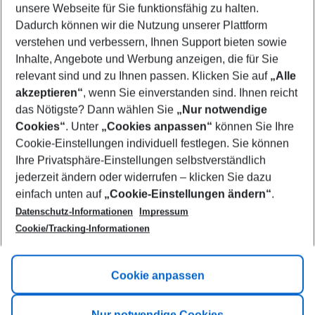
unsere Webseite für Sie funktionsfähig zu halten.
09/08/26
–
07/08/27
5-8 nights
Dadurch können wir die Nutzung unserer Plattform
Who will travel
verstehen und verbessern, Ihnen Support bieten sowie
2 adults
No children
Inhalte, Angebote und Werbung anzeigen, die für Sie
relevant sind und zu Ihnen passen. Klicken Sie auf
„Alle
Show more filter
akzeptieren“
, wenn Sie einverstanden sind. Ihnen reicht
das Nötigste? Dann wählen Sie
„Nur notwendige
Cookies“
. Unter
„Cookies anpassen“
können Sie Ihre
Cookie-Einstellungen individuell festlegen. Sie können
Ihre Privatsphäre-Einstellungen selbstverständlich
jederzeit ändern oder widerrufen – klicken Sie dazu
Footer
einfach unten auf
„Cookie-Einstellungen ändern“
.
Footer navigation
Title A
Datenschutz-Informationen
Impressum
Cookie/Tracking-Informationen
Link A
Title B
Link A
Cookie anpassen
Title C
Link A
Nur notwendige Cookies