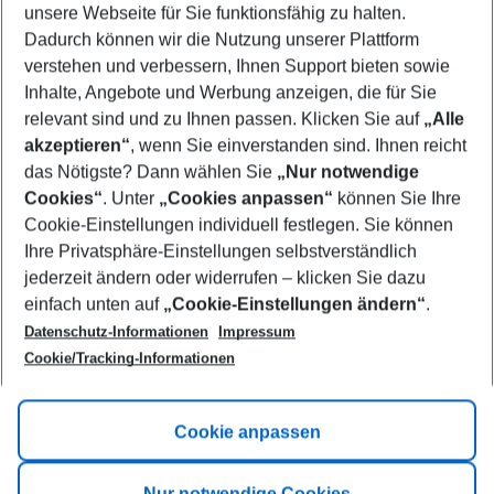
unsere Webseite für Sie funktionsfähig zu halten.
12/08/26
–
10/08/27
5-8 nights
Dadurch können wir die Nutzung unserer Plattform
Who will travel
verstehen und verbessern, Ihnen Support bieten sowie
2 adults
No children
Inhalte, Angebote und Werbung anzeigen, die für Sie
relevant sind und zu Ihnen passen. Klicken Sie auf
„Alle
Show more filter
akzeptieren“
, wenn Sie einverstanden sind. Ihnen reicht
das Nötigste? Dann wählen Sie
„Nur notwendige
Cookies“
. Unter
„Cookies anpassen“
können Sie Ihre
Cookie-Einstellungen individuell festlegen. Sie können
Ihre Privatsphäre-Einstellungen selbstverständlich
jederzeit ändern oder widerrufen – klicken Sie dazu
Footer
einfach unten auf
„Cookie-Einstellungen ändern“
.
Footer navigation
Title A
Datenschutz-Informationen
Impressum
Cookie/Tracking-Informationen
Link A
Title B
Link A
Cookie anpassen
Title C
Link A
Nur notwendige Cookies