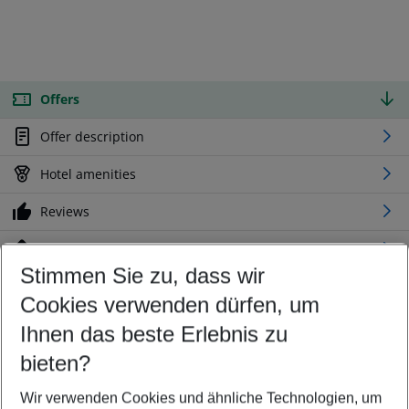
Offers
Offer description
Hotel amenities
Reviews
Location
Stimmen Sie zu, dass wir
Cookies verwenden dürfen, um
Customize your offer
Find the perfect deal which suits your best
Ihnen das beste Erlebnis zu
Your departure airport
bieten?
Any airport
Wir verwenden Cookies und ähnliche Technologien, um
Select your date range