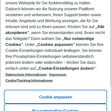
unsere Webseite für Sie funktionsfähig zu halten.
11/08/26
–
09/08/27
5-8 nights
Dadurch können wir die Nutzung unserer Plattform
Who will travel
verstehen und verbessern, Ihnen Support bieten sowie
2 adults
No children
Inhalte, Angebote und Werbung anzeigen, die für Sie
relevant sind und zu Ihnen passen. Klicken Sie auf
„Alle
Show more filter
akzeptieren“
, wenn Sie einverstanden sind. Ihnen reicht
das Nötigste? Dann wählen Sie
„Nur notwendige
Cookies“
. Unter
„Cookies anpassen“
können Sie Ihre
Cookie-Einstellungen individuell festlegen. Sie können
Ihre Privatsphäre-Einstellungen selbstverständlich
jederzeit ändern oder widerrufen – klicken Sie dazu
Footer
einfach unten auf
„Cookie-Einstellungen ändern“
.
Footer navigation
Title A
Datenschutz-Informationen
Impressum
Cookie/Tracking-Informationen
Link A
Title B
Link A
Cookie anpassen
Title C
Link A
Nur notwendige Cookies