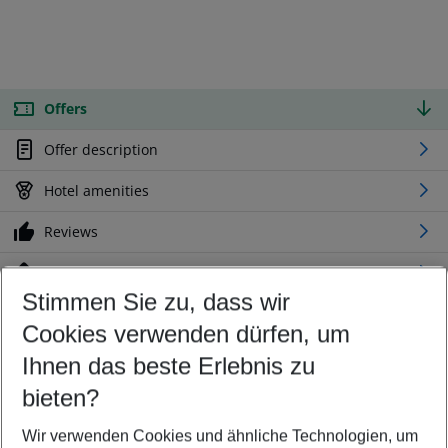
Offers
Offer description
Hotel amenities
Reviews
Location
Stimmen Sie zu, dass wir
Cookies verwenden dürfen, um
Customize your offer
Find the perfect deal which suits your best
Ihnen das beste Erlebnis zu
Your departure airport
bieten?
Any airport
Wir verwenden Cookies und ähnliche Technologien, um
Select your date range