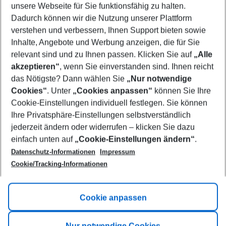
unsere Webseite für Sie funktionsfähig zu halten.
09/08/26
–
07/08/27
5-8 nights
Dadurch können wir die Nutzung unserer Plattform
Who will travel
verstehen und verbessern, Ihnen Support bieten sowie
2 adults
No children
Inhalte, Angebote und Werbung anzeigen, die für Sie
relevant sind und zu Ihnen passen. Klicken Sie auf
„Alle
Show more filter
akzeptieren“
, wenn Sie einverstanden sind. Ihnen reicht
das Nötigste? Dann wählen Sie
„Nur notwendige
Cookies“
. Unter
„Cookies anpassen“
können Sie Ihre
Cookie-Einstellungen individuell festlegen. Sie können
Ihre Privatsphäre-Einstellungen selbstverständlich
jederzeit ändern oder widerrufen – klicken Sie dazu
Footer
einfach unten auf
„Cookie-Einstellungen ändern“
.
Footer navigation
Title A
Datenschutz-Informationen
Impressum
Cookie/Tracking-Informationen
Link A
Title B
Link A
Cookie anpassen
Title C
Link A
Nur notwendige Cookies