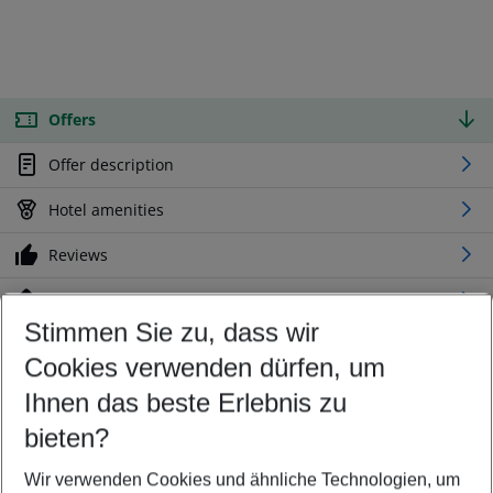
Offers
Offer description
Hotel amenities
Reviews
Location
Stimmen Sie zu, dass wir
Cookies verwenden dürfen, um
Customize your offer
Find the perfect deal which suits your best
Ihnen das beste Erlebnis zu
Your departure airport
bieten?
Any airport
Wir verwenden Cookies und ähnliche Technologien, um
Select your date range