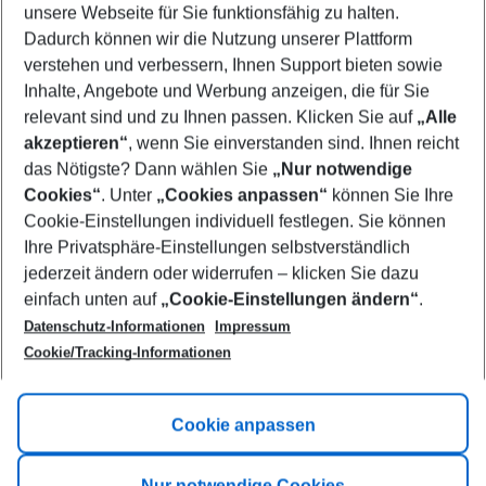
unsere Webseite für Sie funktionsfähig zu halten.
09/08/26
–
07/08/27
5-8 nights
Dadurch können wir die Nutzung unserer Plattform
Who will travel
verstehen und verbessern, Ihnen Support bieten sowie
2 adults
No children
Inhalte, Angebote und Werbung anzeigen, die für Sie
relevant sind und zu Ihnen passen. Klicken Sie auf
„Alle
Show more filter
akzeptieren“
, wenn Sie einverstanden sind. Ihnen reicht
das Nötigste? Dann wählen Sie
„Nur notwendige
Cookies“
. Unter
„Cookies anpassen“
können Sie Ihre
Cookie-Einstellungen individuell festlegen. Sie können
Ihre Privatsphäre-Einstellungen selbstverständlich
jederzeit ändern oder widerrufen – klicken Sie dazu
Footer
einfach unten auf
„Cookie-Einstellungen ändern“
.
Footer navigation
Title A
Datenschutz-Informationen
Impressum
Cookie/Tracking-Informationen
Link A
Title B
Link A
Cookie anpassen
Title C
Link A
Nur notwendige Cookies