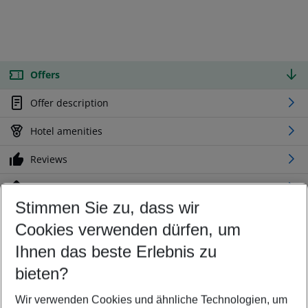
Offers
Offer description
Hotel amenities
Reviews
Location
Stimmen Sie zu, dass wir
Cookies verwenden dürfen, um
Customize your offer
Find the perfect deal which suits your best
Ihnen das beste Erlebnis zu
Your departure airport
bieten?
Any airport
Wir verwenden Cookies und ähnliche Technologien, um
Select your date range