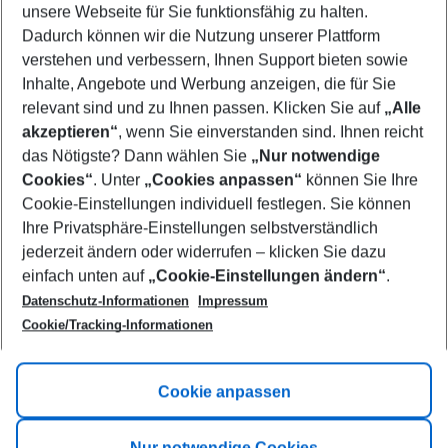
unsere Webseite für Sie funktionsfähig zu halten.
08/08/26
–
06/08/27
5-8 nights
Dadurch können wir die Nutzung unserer Plattform
Who will travel
verstehen und verbessern, Ihnen Support bieten sowie
2 adults
No children
Inhalte, Angebote und Werbung anzeigen, die für Sie
relevant sind und zu Ihnen passen. Klicken Sie auf
„Alle
Show more filter
akzeptieren“
, wenn Sie einverstanden sind. Ihnen reicht
das Nötigste? Dann wählen Sie
„Nur notwendige
Cookies“
. Unter
„Cookies anpassen“
können Sie Ihre
Cookie-Einstellungen individuell festlegen. Sie können
Ihre Privatsphäre-Einstellungen selbstverständlich
jederzeit ändern oder widerrufen – klicken Sie dazu
Footer
einfach unten auf
„Cookie-Einstellungen ändern“
.
Footer navigation
Title A
Datenschutz-Informationen
Impressum
Cookie/Tracking-Informationen
Link A
Title B
Link A
Cookie anpassen
Title C
Link A
Nur notwendige Cookies