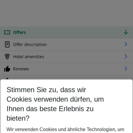
Offers
Offer description
Hotel amenities
Reviews
Location
Stimmen Sie zu, dass wir
Cookies verwenden dürfen, um
Customize your offer
Find the perfect deal which suits your best
Ihnen das beste Erlebnis zu
Your departure airport
bieten?
Any airport
Wir verwenden Cookies und ähnliche Technologien, um
Select your date range