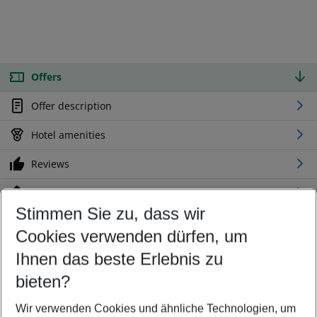
Offers
Offer description
Hotel amenities
Reviews
Location
Stimmen Sie zu, dass wir
Cookies verwenden dürfen, um
Customize your offer
Find the perfect deal which suits your best
Ihnen das beste Erlebnis zu
Your departure airport
bieten?
Any airport
Wir verwenden Cookies und ähnliche Technologien, um
Select your date range