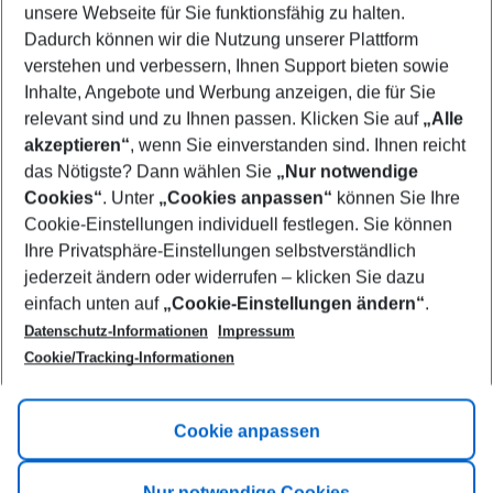
unsere Webseite für Sie funktionsfähig zu halten.
08/08/26
–
06/08/27
5-8 nights
Dadurch können wir die Nutzung unserer Plattform
Who will travel
verstehen und verbessern, Ihnen Support bieten sowie
2 adults
No children
Inhalte, Angebote und Werbung anzeigen, die für Sie
relevant sind und zu Ihnen passen. Klicken Sie auf
„Alle
Show more filter
akzeptieren“
, wenn Sie einverstanden sind. Ihnen reicht
das Nötigste? Dann wählen Sie
„Nur notwendige
Cookies“
. Unter
„Cookies anpassen“
können Sie Ihre
Cookie-Einstellungen individuell festlegen. Sie können
Ihre Privatsphäre-Einstellungen selbstverständlich
jederzeit ändern oder widerrufen – klicken Sie dazu
Footer
einfach unten auf
„Cookie-Einstellungen ändern“
.
Footer navigation
Title A
Datenschutz-Informationen
Impressum
Cookie/Tracking-Informationen
Link A
Title B
Link A
Cookie anpassen
Title C
Link A
Nur notwendige Cookies