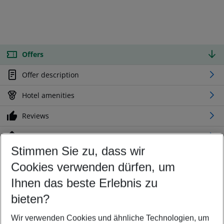
Offers
Offer description
Hotel amenities
Reviews
Location
Stimmen Sie zu, dass wir
Cookies verwenden dürfen, um
Customize your offer
Find the perfect deal which suits your best
Ihnen das beste Erlebnis zu
Your departure airport
bieten?
Any airport
Wir verwenden Cookies und ähnliche Technologien, um
Select your date range