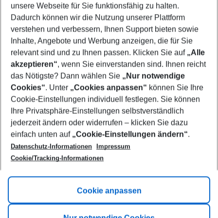
unsere Webseite für Sie funktionsfähig zu halten.
09/08/26
–
07/08/27
5-8 nights
Dadurch können wir die Nutzung unserer Plattform
Who will travel
verstehen und verbessern, Ihnen Support bieten sowie
2 adults
No children
Inhalte, Angebote und Werbung anzeigen, die für Sie
relevant sind und zu Ihnen passen. Klicken Sie auf
„Alle
Show more filter
akzeptieren“
, wenn Sie einverstanden sind. Ihnen reicht
das Nötigste? Dann wählen Sie
„Nur notwendige
Cookies“
. Unter
„Cookies anpassen“
können Sie Ihre
Cookie-Einstellungen individuell festlegen. Sie können
Ihre Privatsphäre-Einstellungen selbstverständlich
jederzeit ändern oder widerrufen – klicken Sie dazu
Footer
einfach unten auf
„Cookie-Einstellungen ändern“
.
Footer navigation
Title A
Datenschutz-Informationen
Impressum
Cookie/Tracking-Informationen
Link A
Title B
Link A
Cookie anpassen
Title C
Link A
Nur notwendige Cookies