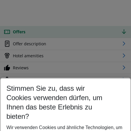
Offers
Offer description
Hotel amenities
Reviews
Location
Stimmen Sie zu, dass wir
Cookies verwenden dürfen, um
Customize your offer
Find the perfect deal which suits your best
Ihnen das beste Erlebnis zu
Your departure airport
bieten?
Any airport
Wir verwenden Cookies und ähnliche Technologien, um
Select your date range