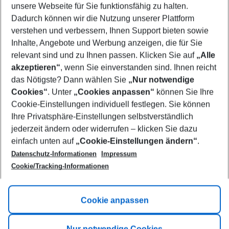
unsere Webseite für Sie funktionsfähig zu halten.
08/08/26
–
06/08/27
5-8 nights
Dadurch können wir die Nutzung unserer Plattform
Who will travel
verstehen und verbessern, Ihnen Support bieten sowie
2 adults
No children
Inhalte, Angebote und Werbung anzeigen, die für Sie
relevant sind und zu Ihnen passen. Klicken Sie auf
„Alle
Show more filter
akzeptieren“
, wenn Sie einverstanden sind. Ihnen reicht
das Nötigste? Dann wählen Sie
„Nur notwendige
Cookies“
. Unter
„Cookies anpassen“
können Sie Ihre
Cookie-Einstellungen individuell festlegen. Sie können
Ihre Privatsphäre-Einstellungen selbstverständlich
jederzeit ändern oder widerrufen – klicken Sie dazu
Footer
einfach unten auf
„Cookie-Einstellungen ändern“
.
Footer navigation
Title A
Datenschutz-Informationen
Impressum
Cookie/Tracking-Informationen
Link A
Title B
Link A
Cookie anpassen
Title C
Link A
Nur notwendige Cookies