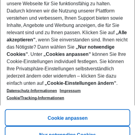
unsere Webseite für Sie funktionsfähig zu halten.
11/08/26
–
09/08/27
5-8 nights
Dadurch können wir die Nutzung unserer Plattform
Who will travel
verstehen und verbessern, Ihnen Support bieten sowie
2 adults
No children
Inhalte, Angebote und Werbung anzeigen, die für Sie
relevant sind und zu Ihnen passen. Klicken Sie auf
„Alle
Show more filter
akzeptieren“
, wenn Sie einverstanden sind. Ihnen reicht
das Nötigste? Dann wählen Sie
„Nur notwendige
Cookies“
. Unter
„Cookies anpassen“
können Sie Ihre
Cookie-Einstellungen individuell festlegen. Sie können
Ihre Privatsphäre-Einstellungen selbstverständlich
jederzeit ändern oder widerrufen – klicken Sie dazu
Footer
einfach unten auf
„Cookie-Einstellungen ändern“
.
Footer navigation
Title A
Datenschutz-Informationen
Impressum
Cookie/Tracking-Informationen
Link A
Title B
Link A
Cookie anpassen
Title C
Link A
Nur notwendige Cookies