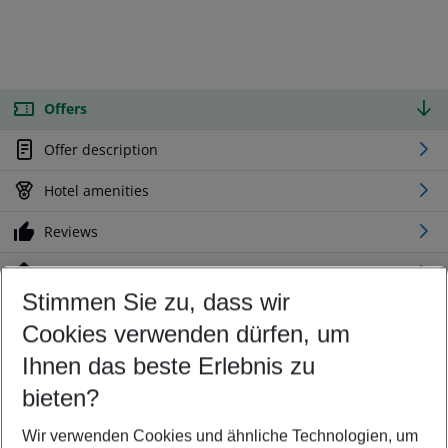
Offers
Offer description
Hotel amenities
Reviews
Location
Stimmen Sie zu, dass wir
Cookies verwenden dürfen, um
Customize your offer
Find the perfect deal which suits your best
Ihnen das beste Erlebnis zu
Your departure airport
bieten?
Any airport
Wir verwenden Cookies und ähnliche Technologien, um
Select your date range