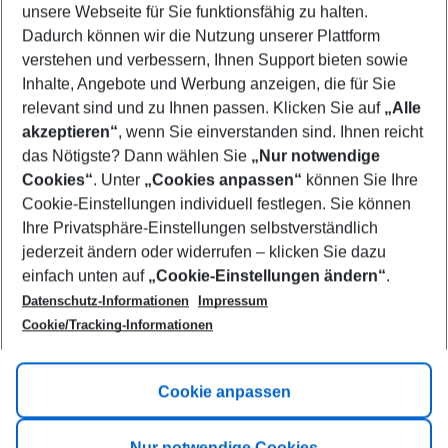
unsere Webseite für Sie funktionsfähig zu halten.
11/08/26
–
09/08/27
5-8 nights
Dadurch können wir die Nutzung unserer Plattform
Who will travel
verstehen und verbessern, Ihnen Support bieten sowie
2 adults
No children
Inhalte, Angebote und Werbung anzeigen, die für Sie
relevant sind und zu Ihnen passen. Klicken Sie auf
„Alle
Show more filter
akzeptieren“
, wenn Sie einverstanden sind. Ihnen reicht
das Nötigste? Dann wählen Sie
„Nur notwendige
Cookies“
. Unter
„Cookies anpassen“
können Sie Ihre
Cookie-Einstellungen individuell festlegen. Sie können
Ihre Privatsphäre-Einstellungen selbstverständlich
jederzeit ändern oder widerrufen – klicken Sie dazu
Footer
einfach unten auf
„Cookie-Einstellungen ändern“
.
Footer navigation
Title A
Datenschutz-Informationen
Impressum
Cookie/Tracking-Informationen
Link A
Title B
Link A
Cookie anpassen
Title C
Link A
Nur notwendige Cookies