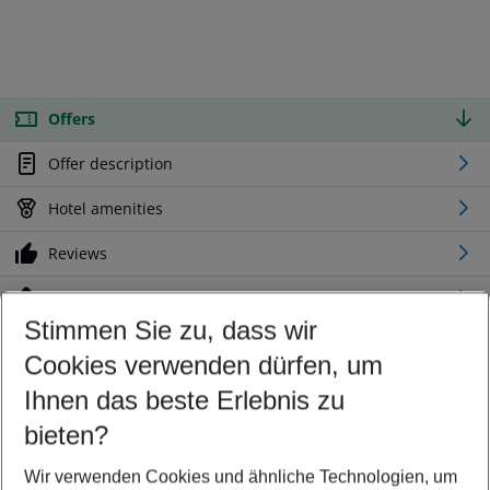
Offers
Offer description
Hotel amenities
Reviews
Location
Stimmen Sie zu, dass wir
Cookies verwenden dürfen, um
Customize your offer
Find the perfect deal which suits your best
Ihnen das beste Erlebnis zu
Your departure airport
bieten?
Any airport
Wir verwenden Cookies und ähnliche Technologien, um
Select your date range