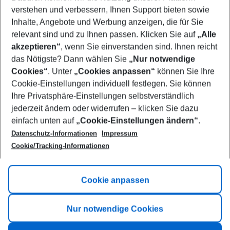
Who will travel
verstehen und verbessern, Ihnen Support bieten sowie
2 adults
No children
Inhalte, Angebote und Werbung anzeigen, die für Sie
relevant sind und zu Ihnen passen. Klicken Sie auf
„Alle
Show more filter
akzeptieren“
, wenn Sie einverstanden sind. Ihnen reicht
das Nötigste? Dann wählen Sie
„Nur notwendige
Cookies“
. Unter
„Cookies anpassen“
können Sie Ihre
Cookie-Einstellungen individuell festlegen. Sie können
Ihre Privatsphäre-Einstellungen selbstverständlich
jederzeit ändern oder widerrufen – klicken Sie dazu
Footer
einfach unten auf
„Cookie-Einstellungen ändern“
.
Footer navigation
Title A
Datenschutz-Informationen
Impressum
Cookie/Tracking-Informationen
Link A
Title B
Link A
Cookie anpassen
Title C
Link A
Nur notwendige Cookies