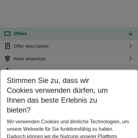
Offers
Offer description
Hotel amenities
Location
Stimmen Sie zu, dass wir
Cookies verwenden dürfen, um
Customize your offer
Find the perfect deal which suits your best
Ihnen das beste Erlebnis zu
Your departure airport
bieten?
Any airport
Wir verwenden Cookies und ähnliche Technologien, um
Select your date range
unsere Webseite für Sie funktionsfähig zu halten.
08/08/26
–
06/08/27
5-8 nights
Dadurch können wir die Nutzung unserer Plattform